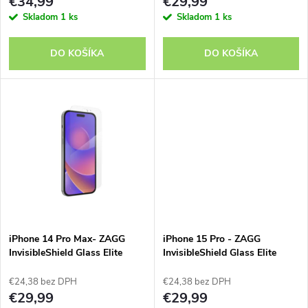
r
€34,99
€29,99
r
Skladom
1 ks
Skladom
1 ks
o
o
DO KOŠÍKA
DO KOŠÍKA
d
d
u
u
k
k
t
t
o
o
v
iPhone 14 Pro Max- ZAGG
iPhone 15 Pro - ZAGG
v
InvisibleShield Glass Elite
InvisibleShield Glass Elite
€24,38 bez DPH
€24,38 bez DPH
€29,99
€29,99