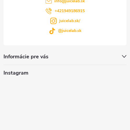
i
info
@
juicelab.sk
r
e
+421949186915
v
juicelab.sk/
k
@juicelab.sk
y
v
Informácie pre vás
ý
Instagram
p
i
s
u