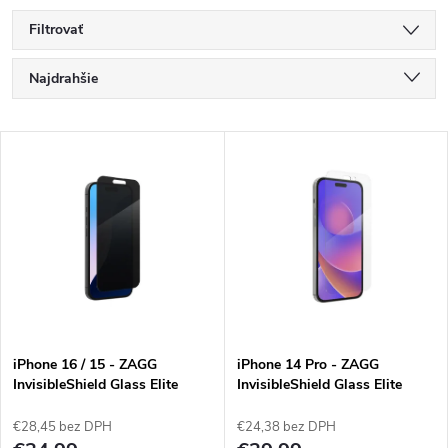
Filtrovať
R
Najdrahšie
a
Najlacnejšie
V
Najpredávanejšie
d
ý
Abecedne
e
p
n
i
i
s
e
iPhone 16 / 15 - ZAGG
iPhone 14 Pro - ZAGG
InvisibleShield Glass Elite
InvisibleShield Glass Elite
p
Privacy
p
€28,45 bez DPH
€24,38 bez DPH