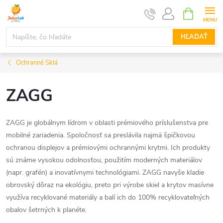
Prejsť
NÁKUPN
KOŠÍK
na
obsah
HĽADAŤ
Ochranné Sklá
ZAGG
ZAGG je globálnym lídrom v oblasti prémiového príslušenstva pre
mobilné zariadenia. Spoločnosť sa preslávila najmä špičkovou
ochranou displejov a prémiovými ochrannými krytmi. Ich produkty
sú známe vysokou odolnosťou, použitím moderných materiálov
(napr. grafén) a inovatívnymi technológiami. ZAGG navyše kladie
obrovský dôraz na ekológiu, preto pri výrobe skiel a krytov masívne
využíva recyklované materiály a balí ich do 100% recyklovateľných
obalov šetrných k planéte.