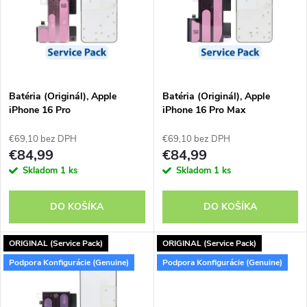
e
p
n
i
i
s
e
Batéria (Originál), Apple
Batéria (Originál), Apple
iPhone 16 Pro
iPhone 16 Pro Max
p
p
€69,10 bez DPH
€69,10 bez DPH
r
€84,99
€84,99
r
Skladom
1 ks
Skladom
1 ks
o
o
DO KOŠÍKA
DO KOŠÍKA
d
d
ORIGINAL (Service Pack)
ORIGINAL (Service Pack)
u
Podpora Konfigurácie (Genuine)
Podpora Konfigurácie (Genuine)
u
k