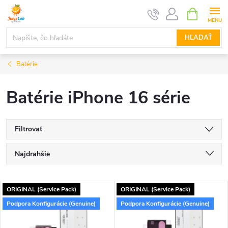
Prejsť
NÁKUPN
KOŠÍK
na
obsah
HĽADAŤ
Batérie
Batérie iPhone 16 série
Filtrovať
R
Najdrahšie
a
Najlacnejšie
V
ORIGINAL (Service Pack)
ORIGINAL (Service Pack)
Najpredávanejšie
d
Podpora Konfigurácie (Genuine)
Podpora Konfigurácie (Genuine)
ý
Abecedne