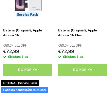
k
t
t
o
o
v
Batéria (Originál), Apple
Batéria (Originál), Apple
v
iPhone 16
iPhone 16 Plus
€59,34 bez DPH
€59,34 bez DPH
€72,99
€72,99
Skladom
1 ks
Skladom
1 ks
DO KOŠÍKA
DO KOŠÍKA
ORIGINAL (Service Pack)
Podpora Konfigurácie (Genuine)