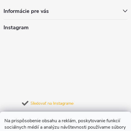
v
Informácie pre vás
ý
Instagram
p
i
s
u
Sledovať na Instagrame
Prijímame online platby
Na prispôsobenie obsahu a reklám, poskytovanie funkcií
sociálnych médií a analýzu návštevnosti používame súbory