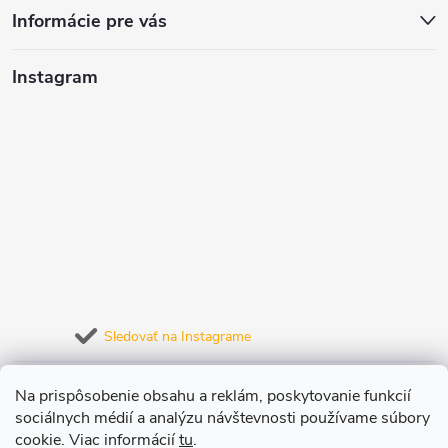
v
Informácie pre vás
ý
Instagram
p
i
s
u
Sledovať na Instagrame
Prijímame online platby
Na prispôsobenie obsahu a reklám, poskytovanie funkcií
sociálnych médií a analýzu návštevnosti používame súbory
cookie. Viac informácií
tu
.