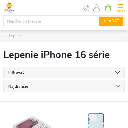
Prejsť
NÁKUPN
KOŠÍK
na
obsah
HĽADAŤ
Lepenie
Lepenie iPhone 16 série
Filtrovať
R
Najdrahšie
a
Najlacnejšie
V
Najpredávanejšie
d
ý
Abecedne