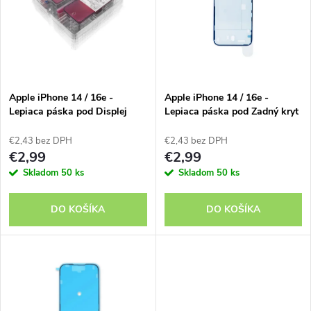
e
p
n
i
i
s
e
Apple iPhone 14 / 16e -
Apple iPhone 14 / 16e -
Lepiaca páska pod Displej
Lepiaca páska pod Zadný kryt
p
OEM
OEM
p
€2,43 bez DPH
€2,43 bez DPH
r
€2,99
€2,99
r
Skladom
50 ks
Skladom
50 ks
o
o
DO KOŠÍKA
DO KOŠÍKA
d
d
u
u
k