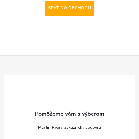
SPÄŤ DO OBCHODU
Z
á
p
ä
t
Martin Pikna