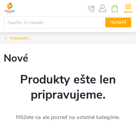
Prejsť
NÁKUPN
KOŠÍK
na
obsah
HĽADAŤ
Notebooky
Nové
Produkty ešte len
pripravujeme.
Môžete sa ale pozrieť na ostatné kategórie.