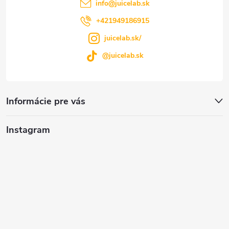
i
info
@
juicelab.sk
e
+421949186915
juicelab.sk/
@juicelab.sk
Informácie pre vás
Instagram