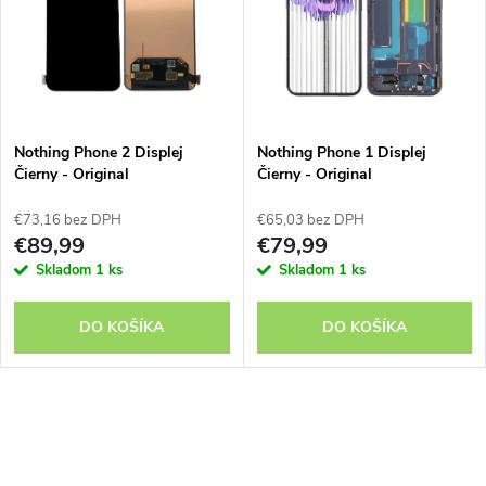
e
p
n
i
i
s
e
Nothing Phone 2 Displej
Nothing Phone 1 Displej
Čierny - Original
Čierny - Original
p
p
€73,16 bez DPH
€65,03 bez DPH
r
€89,99
€79,99
r
Skladom
1 ks
Skladom
1 ks
o
o
DO KOŠÍKA
DO KOŠÍKA
d
d
u
O
u
k
v