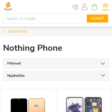
Prejsť
NÁKUPN
KOŠÍK
na
obsah
HĽADAŤ
Ostatné Diely
Nothing Phone
Filtrovať
R
Najdrahšie
a
Najlacnejšie
V
Najpredávanejšie
d
ý
Abecedne