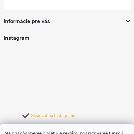
y
v
Informácie pre vás
ý
Instagram
p
i
s
u
Sledovať na Instagrame
Prijímame online platby
Na prispôsobenie obsahu a reklám, poskytovanie funkcií