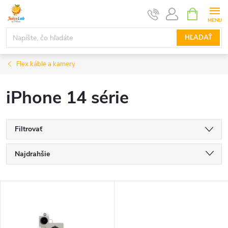
Prejsť
NÁKUPN
KOŠÍK
na
obsah
HĽADAŤ
Flex káble a kamery
iPhone 14 série
Filtrovať
R
Najdrahšie
a
Najlacnejšie
V
Najpredávanejšie
d
ý
Abecedne