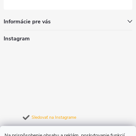
y
v
Informácie pre vás
ý
Instagram
p
i
s
u
Sledovať na Instagrame
Prijímame online platby
Na prispôsobenie obsahu a reklám, poskytovanie funkcií