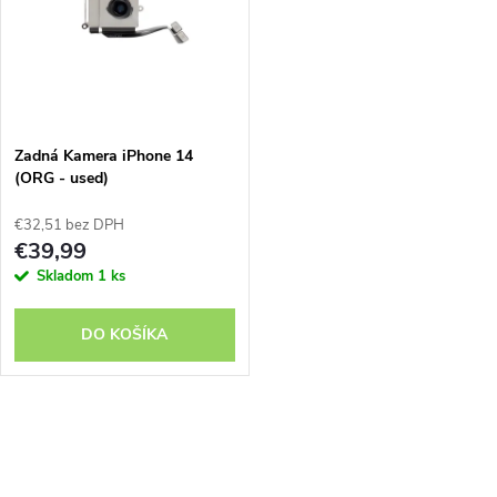
e
p
n
i
i
s
e
Zadná Kamera iPhone 14
(ORG - used)
p
p
€32,51 bez DPH
r
€39,99
r
Skladom
1 ks
o
o
DO KOŠÍKA
d
d
u
O
u
k
v