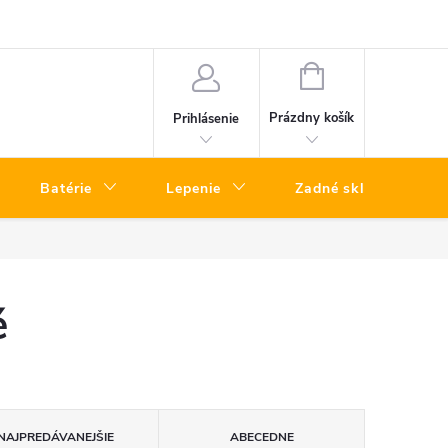
a telefónov kuriérom – rýchly servis bez návštevy predajne
Vrátenie To
NÁKUPNÝ
KOŠÍK
Prázdny košík
Prihlásenie
Batérie
Lepenie
Zadné sklá
é
NAJPREDÁVANEJŠIE
ABECEDNE