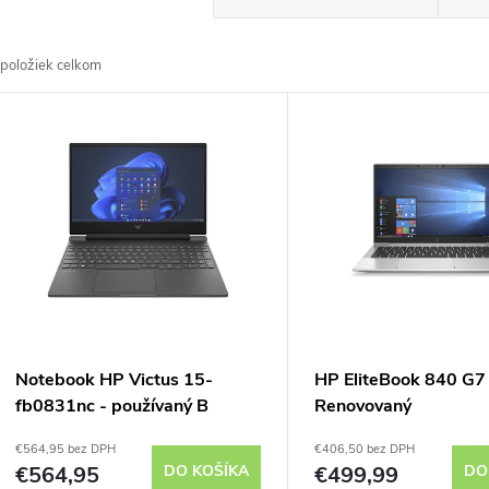
a
položiek celkom
d
V
e
ý
n
p
e
s
p
p
Notebook HP Victus 15-
HP EliteBook 840 G7
r
fb0831nc - používaný B
Renovovaný
r
€564,95 bez DPH
€406,50 bez DPH
o
€564,95
DO KOŠÍKA
€499,99
DO