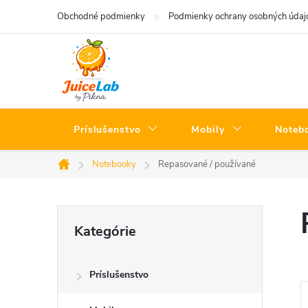
Prejsť
Obchodné podmienky
Podmienky ochrany osobných údaj
na
obsah
Príslušenstvo
Mobily
Noteb
Notebooky
Repasované / používané
Domov
B
Preskočiť
Kategórie
kategórie
o
Príslušenstvo
č