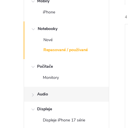
Mobily
n
iPhone
ý
4
Notebooky
p
Nové
a
Repasované / používané
n
i
Počítače
i
e
Monitory
l
Audio
Displeje
Displeje iPhone 17 série