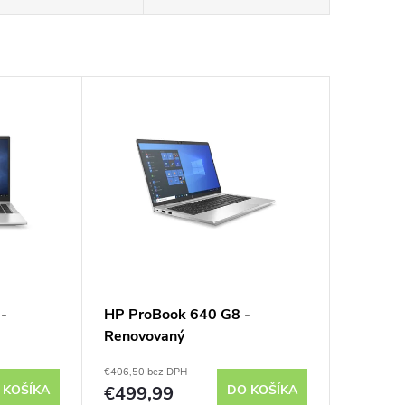
 -
HP ProBook 640 G8 -
Renovovaný
€406,50 bez DPH
 KOŠÍKA
€499,99
DO KOŠÍKA