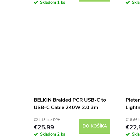
Skladom
1 ks
Skl
BELKIN Braided PCR USB-C to
Plete
USB-C Cable 240W 2.0 3m
Lightn
(Black)
€21,13 bez DPH
€18,66 
€25,99
DO KOŠÍKA
€22,
Skladom
2 ks
Skl