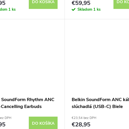
95
DO KOŠÍKA
€59,95
DO K
adom
1 ks
Skladom
1 ks
n SoundForm Rhythm ANC
Belkin SoundForm ANC ká
-Cancelling Earbuds
slúchadlá (USB-C) Biele
bez DPH
€23,54 bez DPH
95
DO KOŠÍKA
€28,95