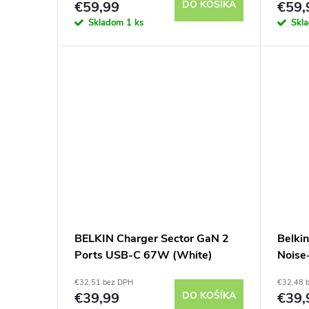
o
€59,99
DO KOŠÍKA
€59,
d
Skladom
1 ks
Skl
d
u
u
k
k
t
t
o
o
v
v
BELKIN Charger Sector GaN 2
Belki
Ports USB-C 67W (White)
Noise
€32,51 bez DPH
€32,48 
€39,99
DO KOŠÍKA
€39,