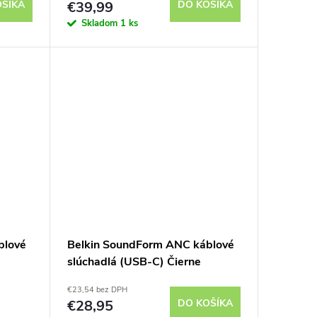
OŠÍKA
€39,99
DO KOŠÍKA
Skladom
1 ks
blové
Belkin SoundForm ANC káblové
slúchadlá (USB-C) Čierne
€23,54 bez DPH
€28,95
DO KOŠÍKA