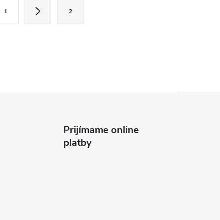
1
2
Prijímame online
platby