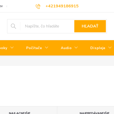
+421949186915
ov
Servisné podmienky
Informácie o triedach produktov
Cenní
HĽADAŤ
ooky
Počítače
Audio
Displeje
NAJLACNEJŠIE
NAJPREDÁVANEJŠIE