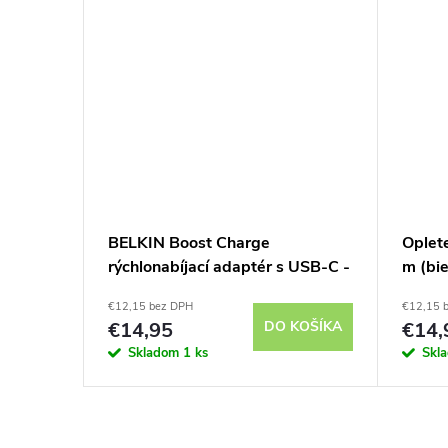
BELKIN Boost Charge
Oplet
rýchlonabíjací adaptér s USB-C -
m (bie
20W - biely
€12,15 bez DPH
€12,15 
€14,95
DO KOŠÍKA
€14,
Skladom
1 ks
Skl