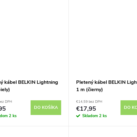
ný kábel BELKIN Lightning
Pletený kábel BELKIN Ligh
iely)
1 m (čierny)
bez DPH
€14,59 bez DPH
95
DO KOŠÍKA
€17,95
DO K
adom
2 ks
Skladom
2 ks