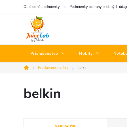
Prejsť
Obchodné podmienky
Podmienky ochrany osobných údaj
na
obsah
Príslušenstvo
Mobily
Noteb
Predávané značky
belkin
Domov
belkin
R
NAJDRAHŠIE