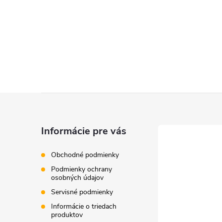
O
v
l
á
d
Z
a
c
á
Informácie pre vás
i
p
Obchodné podmienky
e
Podmienky ochrany
ä
osobných údajov
p
Servisné podmienky
t
r
Informácie o triedach
produktov