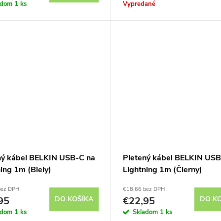
adom
1 ks
Vypredané
ný kábel BELKIN USB-C na
Pletený kábel BELKIN USB
ing 1m (Biely)
Lightning 1m (Čierny)
bez DPH
€18,66 bez DPH
95
DO KOŠÍKA
€22,95
DO K
adom
1 ks
Skladom
1 ks