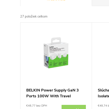
a
27
položiek celkom
d
V
e
ý
n
p
i
i
e
s
p
p
BELKIN Power Supply GaN 3
Slúch
r
Ports 100W With Travel
Isolat
r
Adapter (White)
o
€48,77 bez DPH
€48,74 