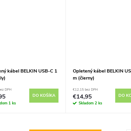
ený kábel BELKIN USB-C 1
Opletený kábel BELKIN U
ly)
m (čierny)
bez DPH
€12,15 bez DPH
95
DO KOŠÍKA
€14,95
DO K
adom
1 ks
Skladom
2 ks