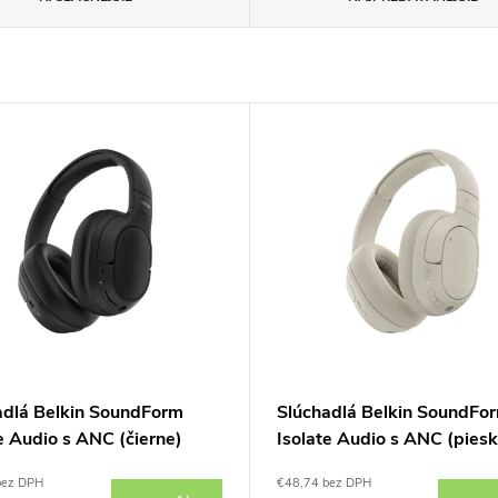
adlá Belkin SoundForm
Slúchadlá Belkin SoundFo
e Audio s ANC (čierne)
Isolate Audio s ANC (pies
bez DPH
€48,74 bez DPH