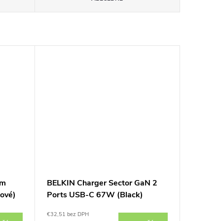
rm
BELKIN Charger Sector GaN 2
kové)
Ports USB-C 67W (Black)
€32,51 bez DPH