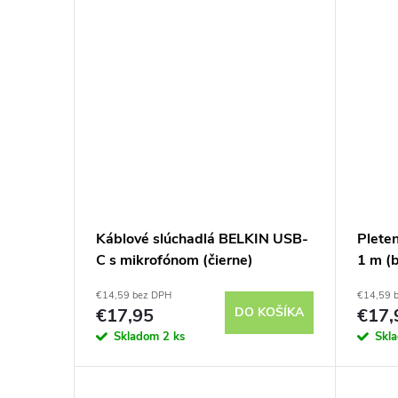
Káblové slúchadlá BELKIN USB-
Plete
C s mikrofónom (čierne)
1 m (b
€14,59 bez DPH
€14,59 
€17,95
DO KOŠÍKA
€17,
Skladom
2 ks
Skl