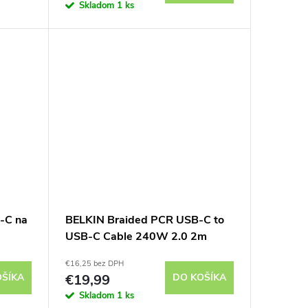
Skladom
1 ks
-C na
BELKIN Braided PCR USB-C to
USB-C Cable 240W 2.0 2m
(Black)
€16,25 bez DPH
OŠÍKA
€19,99
DO KOŠÍKA
Skladom
1 ks