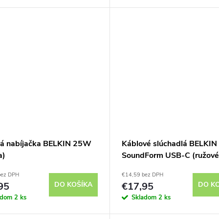
vá nabíjačka BELKIN 25W
Káblové slúchadlá BELKIN
a)
SoundForm USB-C (ružové
bez DPH
€14,59 bez DPH
95
DO KOŠÍKA
€17,95
DO K
adom
2 ks
Skladom
2 ks