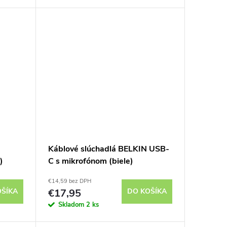
Káblové slúchadlá BELKIN USB-
)
C s mikrofónom (biele)
€14,59 bez DPH
OŠÍKA
€17,95
DO KOŠÍKA
Skladom
2 ks