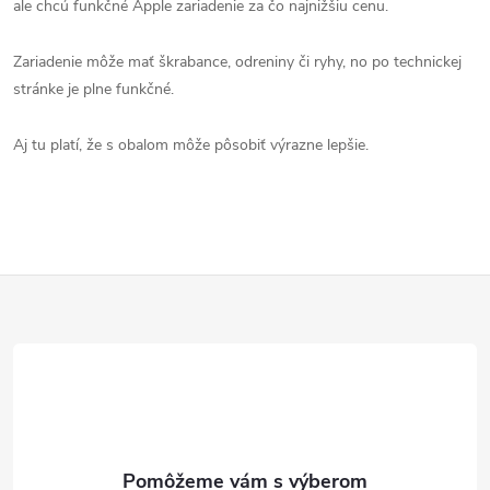
ale chcú funkčné Apple zariadenie za čo najnižšiu cenu.
Zariadenie môže mať škrabance, odreniny či ryhy, no po technickej
stránke je plne funkčné.
Aj tu platí, že s obalom môže pôsobiť výrazne lepšie.
Z
á
p
ä