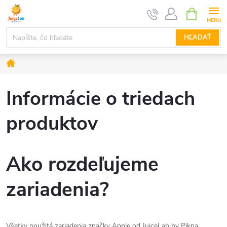
Prejsť
NÁKUPN
KOŠÍK
na
obsah
HĽADAŤ
Domov
Informácie o triedach
produktov
Ako rozdeľujeme
zariadenia?
Všetky použité zariadenia značky Apple od JuiceLab by Pikna