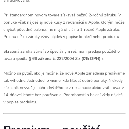
ani aktivované.
Pri štandardnom novom tovare získavaš bežnú 2-ročnú záruku. V
ponuke však nájdeš aj nové kusy z reklamácií u Apple, ktorým môže
chýbať pôvodné balenie. Tie majú oficiálnu 1-ročnú Apple záruku.
Presnú dĺžku záruky vždy nájdeš v popise konkrétneho produktu.
Skrátená záruka súvisí so špeciálnym režimom predaja použitého
tovaru (
podľa § 66 zákona č. 222/2004 Z.z (0% DPH)
).
Možno sa pýtaš, ako je možné, že nové Apple zariadenia predávame
tak výhodne. Jednoducho vieme, kde hľadať dobré ponuky. Niekedy
zákazník nevyužije náhradný iPhone z reklamácie alebo vráti tovar v
14-dňovej lehote bez používania. Podrobnosti o balení vždy nájdeš
v popise produktu.