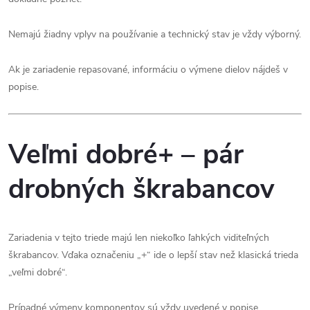
Nemajú žiadny vplyv na používanie a technický stav je vždy výborný.
Ak je zariadenie repasované, informáciu o výmene dielov nájdeš v
popise.
Veľmi dobré+ – pár
drobných škrabancov
Zariadenia v tejto triede majú len niekoľko ľahkých viditeľných
škrabancov. Vďaka označeniu „+“ ide o lepší stav než klasická trieda
„veľmi dobré“.
Prípadné výmeny komponentov sú vždy uvedené v popise