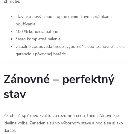
Zhrnutie:
stav ako nový alebo s úplne minimálnymi známkami
používania
100 % kondícia batérie
často kompletné balenie
vizuálne zodpovedá triede „výborné“ alebo „zánovné“, ale s
garanciou pôvodnej batérie
Zánovné – perfektný
stav
Ak chceš špičkovú kvalitu za rozumnú cenu, trieda Zánovné je
ideálna voľba. Zariadenia sú vo výbornom stave a hodia sa aj ako
darček.