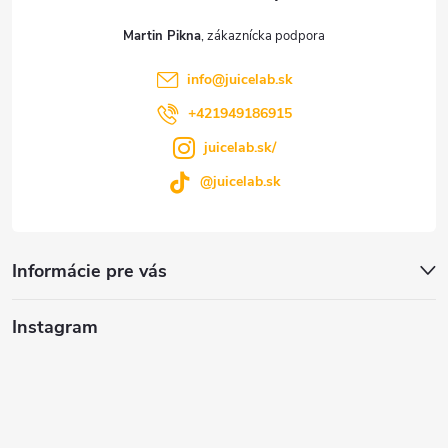
t
Martin Pikna
i
info
@
juicelab.sk
e
+421949186915
juicelab.sk/
@juicelab.sk
Informácie pre vás
Instagram