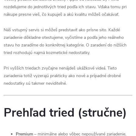
rozdeľujeme do jednotlivých tried podľa ich stavu. Vďaka tomu pri
nákupe presne vieš, čo kupuješ a akú kvalitu môžeš očakávať.
Náš vstupný servis si môžeš predstaviť ako prísne sito. Každé
zariadenie dôkladne otestujeme, vyčistíme a podľa jeho reálneho
stavu ho zaradíme do konkrétnej kategórie. O zaradení do nižších
tried rozhodujú najmä kozmetické nedostatky.
Pri vyšších triedach zvyčajne nenájdeš ukážkové videá. Tieto
zariadenia totiž vyzerajú prakticky ako nové a prípadné drobné
nedostatky sú takmer neviditeľné.
Prehľad tried (stručne)
Premium
– minimálne alebo vôbec nepoužívané zariadenie,