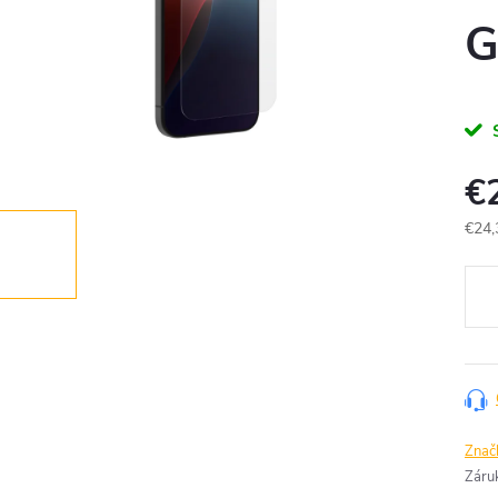
G
€
€24,
Jedn
cena
Znač
Záru