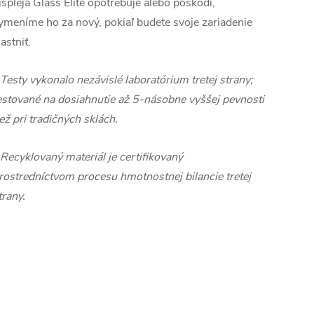
ispleja Glass Elite opotrebuje alebo poškodí,
ymeníme ho za nový, pokiaľ budete svoje zariadenie
lastniť.
Testy vykonalo nezávislé laboratórium tretej strany;
estované na dosiahnutie až 5-násobne vyššej pevnosti
ež pri tradičných sklách.
Recyklovaný materiál je certifikovaný
rostredníctvom procesu hmotnostnej bilancie tretej
trany.