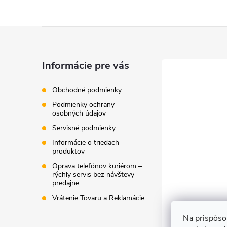
Z
á
Informácie pre vás
p
Obchodné podmienky
Podmienky ochrany
ä
osobných údajov
Servisné podmienky
t
Informácie o triedach
produktov
i
Oprava telefónov kuriérom –
rýchly servis bez návštevy
e
predajne
Vrátenie Tovaru a Reklamácie
Na prispôso