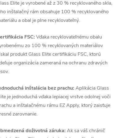
lass Elite je vyrobené až z 30 % recyklovaného skla,
eho inštalačný rám obsahuje 100 % recyklovaného
ateriálu a obal je plne recyklovateľný.
ertifikácia FSC:
Vďaka recyklovateľnému obalu
yrobenému zo 100 % recyklovaných materiálov
ískal produkt Glass Elite certifikáciu FSC, ktorú
deľuje organizácia zameraná na ochranu zdravých
esov.
ednoduchá inštalácia bez prachu:
Aplikácia Glass
lite je jednoduchá vďaka lepiacej vrstve odolnej voči
rachu a inštalačnému rámu EZ Apply, ktorý zaisťuje
resné zarovnanie.
bmedzená doživotná záruka:
Ak sa váš chránič