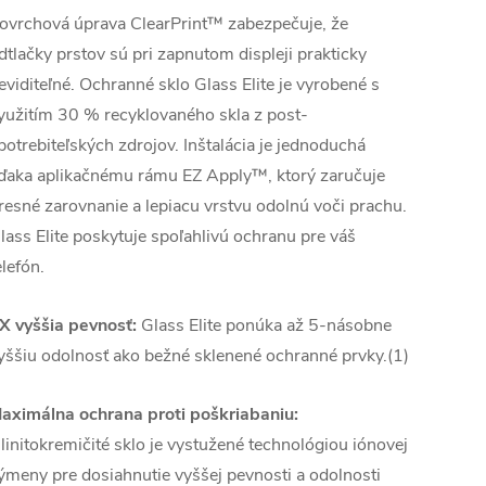
ovrchová úprava ClearPrint™ zabezpečuje, že
dtlačky prstov sú pri zapnutom displeji prakticky
eviditeľné. Ochranné sklo Glass Elite je vyrobené s
yužitím 30 % recyklovaného skla z post-
potrebiteľských zdrojov. Inštalácia je jednoduchá
ďaka aplikačnému rámu EZ Apply™, ktorý zaručuje
resné zarovnanie a lepiacu vrstvu odolnú voči prachu.
lass Elite poskytuje spoľahlivú ochranu pre váš
elefón.
X vyššia pevnosť:
Glass Elite ponúka až 5-násobne
yššiu odolnosť ako bežné sklenené ochranné prvky.(1)
aximálna ochrana proti poškriabaniu:
linitokremičité sklo je vystužené technológiou iónovej
ýmeny pre dosiahnutie vyššej pevnosti a odolnosti