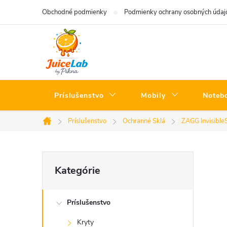
Prejsť
Obchodné podmienky
Podmienky ochrany osobných údaj
na
obsah
Príslušenstvo
Mobily
Noteb
Príslušenstvo
Ochranné Sklá
ZAGG Invisible
Domov
B
Preskočiť
Kategórie
kategórie
o
Príslušenstvo
č
Kryty