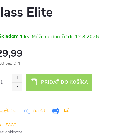
lass Elite
Skladom
1 ks
12.8.2026
29,99
38 bez DPH
otková
:
PRIDAŤ DO KOŠÍKA
Opýtať sa
Zdieľať
Tlač
ka:
ZAGG
ka
:
doživotná