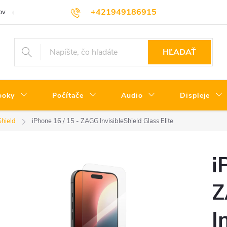
+421949186915
ov
Servisné podmienky
Informácie o triedach produktov
Oprav
HĽADAŤ
ooky
Počítače
Audio
Displeje
Shield
iPhone 16 / 15 - ZAGG InvisibleShield Glass Elite
i
Z
I