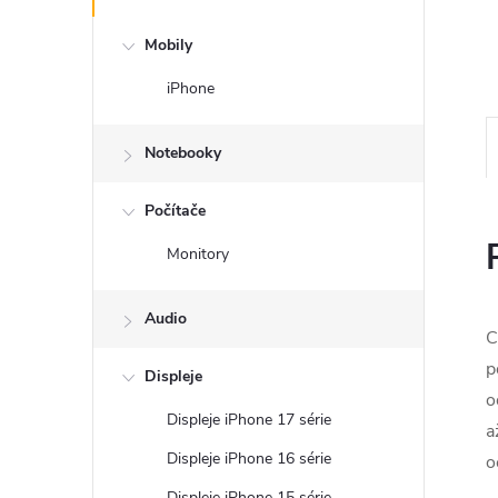
Mobily
iPhone
Notebooky
Počítače
Monitory
Audio
C
p
Displeje
o
Displeje iPhone 17 série
a
Displeje iPhone 16 série
o
Displeje iPhone 15 série