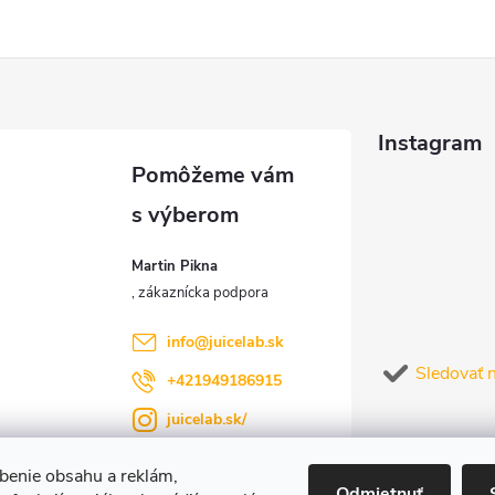
Instagram
Martin Pikna
info
@
juicelab.sk
Sledovať 
+421949186915
juicelab.sk/
@juicelab.sk
benie obsahu a reklám,
Odmietnuť