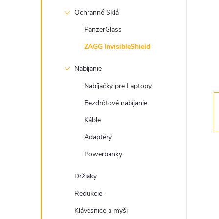
n
Ochranné Sklá
ý
PanzerGlass
ZAGG InvisibleShield
p
Nabíjanie
a
Nabíjačky pre Laptopy
n
Bezdrôtové nabíjanie
Káble
e
Adaptéry
l
Powerbanky
Držiaky
Redukcie
Klávesnice a myši