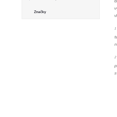
d
v
Značky
v
1
t
n
2
p
s