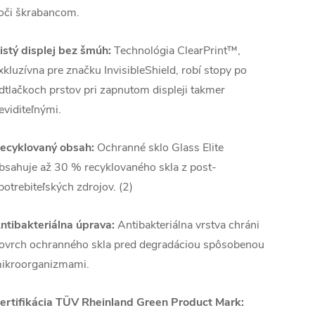
oči škrabancom.
istý displej bez šmúh:
Technológia ClearPrint™,
xkluzívna pre značku InvisibleShield, robí stopy po
dtlačkoch prstov pri zapnutom displeji takmer
eviditeľnými.
ecyklovaný obsah:
Ochranné sklo Glass Elite
bsahuje až 30 % recyklovaného skla z post-
potrebiteľských zdrojov. (2)
ntibakteriálna úprava:
Antibakteriálna vrstva chráni
ovrch ochranného skla pred degradáciou spôsobenou
ikroorganizmami.
ertifikácia TÜV Rheinland Green Product Mark: