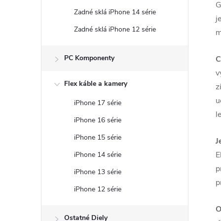
G
Zadné sklá iPhone 14 série
j
Zadné sklá iPhone 12 série
m
PC Komponenty
C
v
Flex káble a kamery
z
u
iPhone 17 série
l
iPhone 16 série
iPhone 15 série
J
E
iPhone 14 série
p
iPhone 13 série
p
iPhone 12 série
O
Ostatné Diely