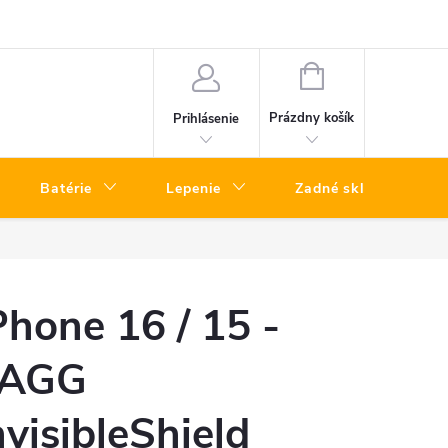
a telefónov kuriérom – rýchly servis bez návštevy predajne
Vrátenie To
NÁKUPNÝ
KOŠÍK
Prázdny košík
Prihlásenie
Batérie
Lepenie
Zadné sklá
Phone 16 / 15 -
AGG
nvisibleShield