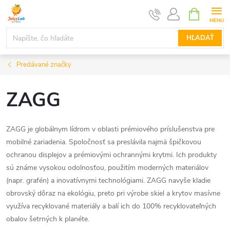
Prejsť
NÁKUPN
KOŠÍK
na
obsah
HĽADAŤ
Predávané značky
ZAGG
ZAGG je globálnym lídrom v oblasti prémiového príslušenstva pre
mobilné zariadenia. Spoločnosť sa preslávila najmä špičkovou
ochranou displejov a prémiovými ochrannými krytmi. Ich produkty
sú známe vysokou odolnosťou, použitím moderných materiálov
(napr. grafén) a inovatívnymi technológiami. ZAGG navyše kladie
obrovský dôraz na ekológiu, preto pri výrobe skiel a krytov masívne
využíva recyklované materiály a balí ich do 100% recyklovateľných
obalov šetrných k planéte.