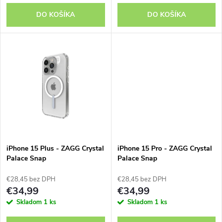
o
o
DO KOŠÍKA
DO KOŠÍKA
d
d
u
u
k
k
t
t
o
o
v
iPhone 15 Plus - ZAGG Crystal
iPhone 15 Pro - ZAGG Crystal
v
Palace Snap
Palace Snap
€28,45 bez DPH
€28,45 bez DPH
€34,99
€34,99
Skladom
1 ks
Skladom
1 ks