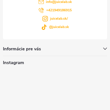
i
y
info
@
juicelab.sk
e
+421949186915
v
juicelab.sk/
ý
@juicelab.sk
p
i
Informácie pre vás
s
u
Instagram