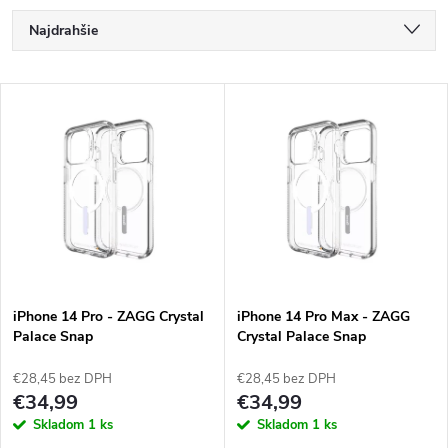
R
Najdrahšie
a
Najlacnejšie
V
Najpredávanejšie
d
ý
Abecedne
e
p
n
i
i
s
e
iPhone 14 Pro - ZAGG Crystal
iPhone 14 Pro Max - ZAGG
Palace Snap
Crystal Palace Snap
p
p
€28,45 bez DPH
€28,45 bez DPH
r
€34,99
€34,99
r
Skladom
1 ks
Skladom
1 ks