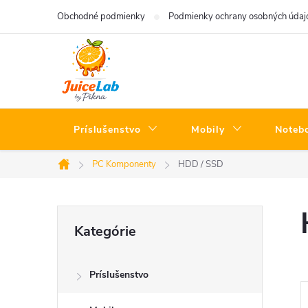
Prejsť
Obchodné podmienky
Podmienky ochrany osobných údaj
na
obsah
Príslušenstvo
Mobily
Noteb
PC Komponenty
HDD / SSD
Domov
B
Preskočiť
Kategórie
kategórie
o
Príslušenstvo
č