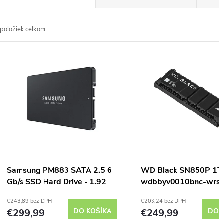
a
položiek celkom
d
V
e
ý
n
p
e
s
p
p
Samsung PM883 SATA 2.5 6
WD Black SN850P 1
r
Gb/s SSD Hard Drive - 1.92
wdbbyv0010bnc-wr
r
TB
€243,89 bez DPH
€203,24 bez DPH
o
€299,99
DO KOŠÍKA
€249,99
DO