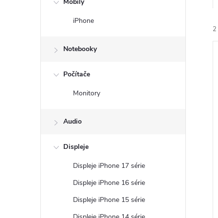
Mobily
n
iPhone
ý
2
Notebooky
p
Počítače
a
Monitory
n
i
i
Audio
e
Displeje
l
Displeje iPhone 17 série
Displeje iPhone 16 série
Displeje iPhone 15 série
Displeje iPhone 14 série