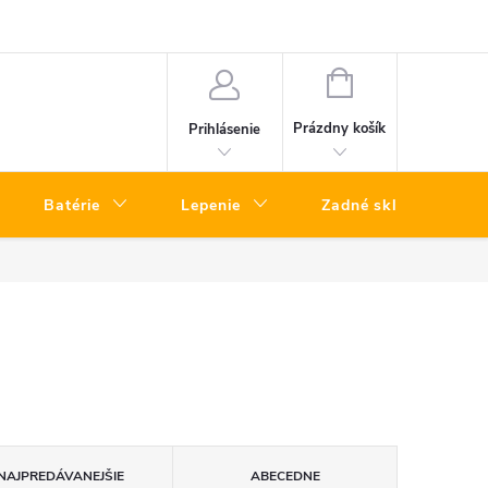
k opráv iPhone Bratislava
Oprava telefónov kuriérom – rýchly servis bez
NÁKUPNÝ
KOŠÍK
Prázdny košík
Prihlásenie
Batérie
Lepenie
Zadné sklá
NAJPREDÁVANEJŠIE
ABECEDNE