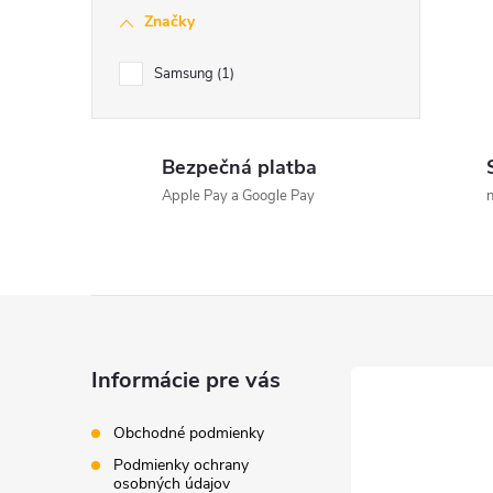
Značky
Samsung
1
Bezpečná platba
Apple Pay a Google Pay
n
Z
á
Informácie pre vás
p
Obchodné podmienky
Podmienky ochrany
ä
osobných údajov