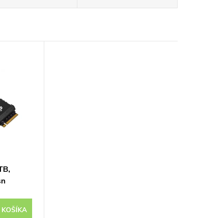
TB,
sn
 KOŠÍKA