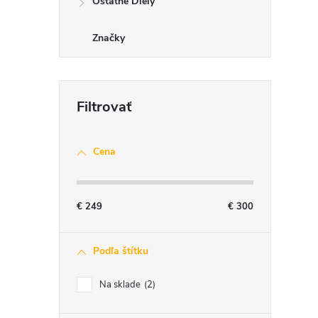
Ostatné Diely
Značky
Cena
€
249
€
300
Podľa štítku
Na sklade
2