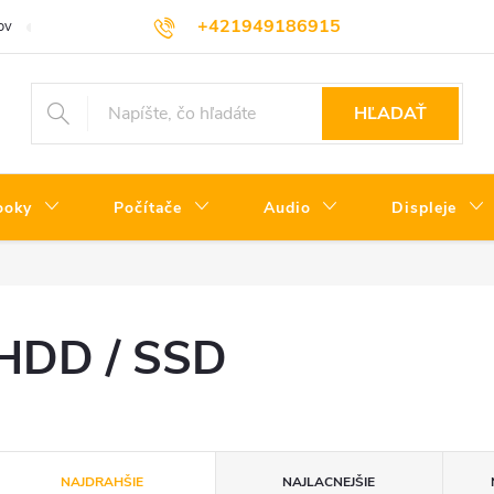
+421949186915
ov
Servisné podmienky
Informácie o triedach produktov
Cenní
HĽADAŤ
ooky
Počítače
Audio
Displeje
HDD / SSD
R
NAJDRAHŠIE
NAJLACNEJŠIE