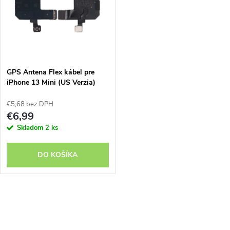
e
p
n
i
i
s
e
GPS Antena Flex kábel pre
iPhone 13 Mini (US Verzia)
p
p
€5,68 bez DPH
r
€6,99
r
Skladom
2 ks
o
o
DO KOŠÍKA
d
d
u
O
u
k
v