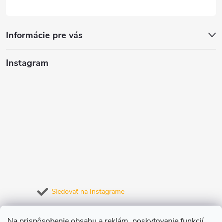
y
v
Informácie pre vás
ý
Instagram
p
i
s
u
Sledovať na Instagrame
Prijímame online platby
Na prispôsobenie obsahu a reklám, poskytovanie funkcií