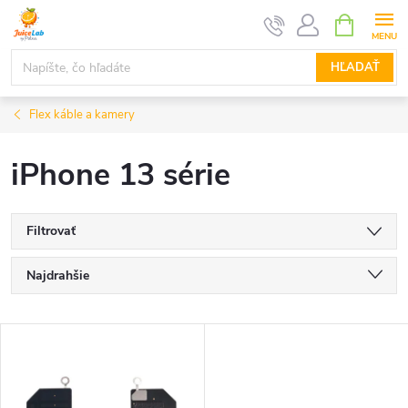
Prejsť
NÁKUPN
KOŠÍK
na
obsah
HĽADAŤ
Flex káble a kamery
iPhone 13 série
Filtrovať
R
Najdrahšie
a
Najlacnejšie
V
Najpredávanejšie
d
ý
Abecedne