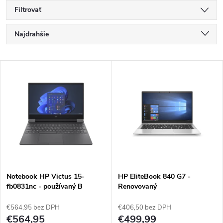
Filtrovať
R
Najdrahšie
a
Najlacnejšie
V
Najpredávanejšie
d
ý
Abecedne
e
p
n
i
i
s
e
Notebook HP Victus 15-
HP EliteBook 840 G7 -
fb0831nc - používaný B
Renovovaný
p
p
€564,95 bez DPH
€406,50 bez DPH
r
€564,95
€499,99