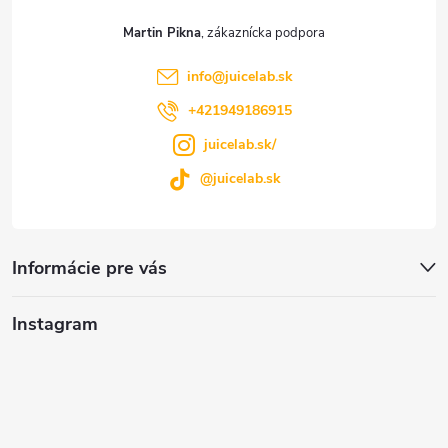
t
e
Martin Pikna
p
i
info
@
juicelab.sk
r
e
+421949186915
v
juicelab.sk/
k
@juicelab.sk
y
v
Informácie pre vás
ý
Instagram
p
i
s