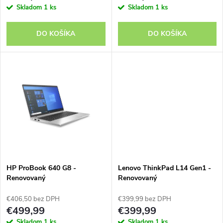
r
Skladom
1 ks
Skladom
1 ks
o
o
DO KOŠÍKA
DO KOŠÍKA
d
d
u
u
k
k
t
t
o
o
v
HP ProBook 640 G8 -
Lenovo ThinkPad L14 Gen1 -
v
Renovovaný
Renovovaný
€406,50 bez DPH
€399,99 bez DPH
€499,99
€399,99
Skladom
1 ks
Skladom
1 ks