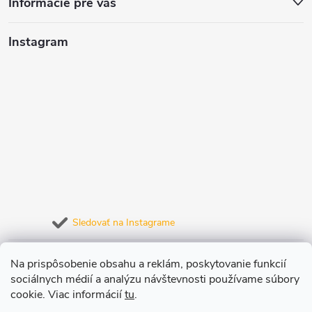
Informácie pre vás
ý
Instagram
p
i
s
u
Sledovať na Instagrame
Prijímame online platby
Na prispôsobenie obsahu a reklám, poskytovanie funkcií
sociálnych médií a analýzu návštevnosti používame súbory
cookie. Viac informácií
tu
.