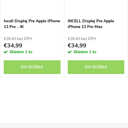
Incell Displej Pre Apple iPhone
INCELL Displej Pre Apple
13 Pro - JK
iPhone 13 Pro Max
€28,45 bez DPH
€28,45 bez DPH
€34,99
€34,99
Skladom
1 ks
Skladom
1 ks
DO KOŠÍKA
DO KOŠÍKA
O
v
l