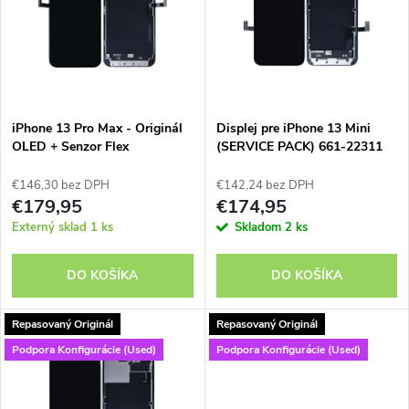
e
p
n
i
i
s
e
iPhone 13 Pro Max - Originál
Displej pre iPhone 13 Mini
OLED + Senzor Flex
(SERVICE PACK) 661-22311
p
(refurbished)
p
€146,30 bez DPH
€142,24 bez DPH
r
€179,95
€174,95
r
Externý sklad
1 ks
Skladom
2 ks
o
o
DO KOŠÍKA
DO KOŠÍKA
d
d
Repasovaný Originál
Repasovaný Originál
u
Podpora Konfigurácie (Used)
Podpora Konfigurácie (Used)
u
k