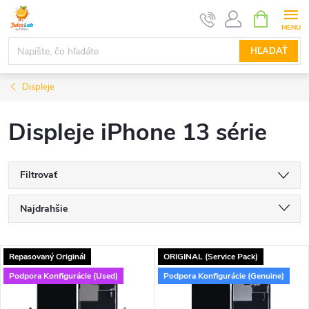
Prejsť
NÁKUPN
KOŠÍK
na
obsah
HĽADAŤ
Displeje
Displeje iPhone 13 série
Filtrovať
R
Najdrahšie
a
Najlacnejšie
V
Repasovaný Originál
ORIGINAL (Service Pack)
Najpredávanejšie
d
Podpora Konfigurácie (Used)
Podpora Konfigurácie (Genuine)
ý
Abecedne