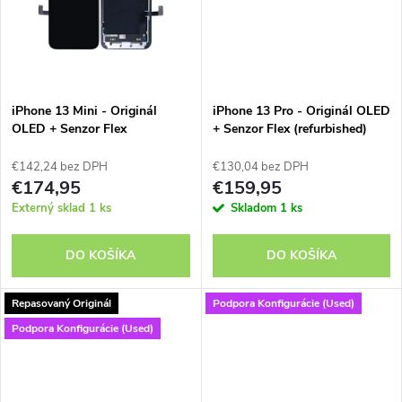
k
t
t
o
o
v
iPhone 13 Mini - Originál
iPhone 13 Pro - Originál OLED
v
OLED + Senzor Flex
+ Senzor Flex (refurbished)
(refurbished)
€142,24 bez DPH
€130,04 bez DPH
€174,95
€159,95
Externý sklad
1 ks
Skladom
1 ks
DO KOŠÍKA
DO KOŠÍKA
Repasovaný Originál
Podpora Konfigurácie (Used)
Podpora Konfigurácie (Used)