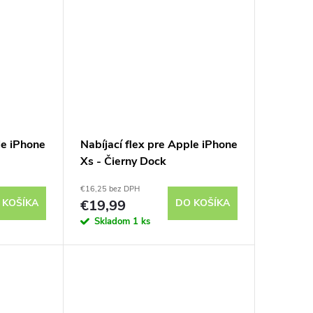
le iPhone
Nabíjací flex pre Apple iPhone
Xs - Čierny Dock
€16,25 bez DPH
 KOŠÍKA
€19,99
DO KOŠÍKA
Skladom
1 ks