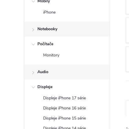
Mobily
n
iPhone
ý
Notebooky
p
Počítače
a
Monitory
n
Audio
e
Displeje
l
Displeje iPhone 17 série
Displeje iPhone 16 série
Displeje iPhone 15 série
Displeje iPhone 14 série