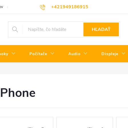
+421949186915
ov
Servisné podmienky
Informácie o triedach produktov
Oprav
HĽADAŤ
ooky
Počítače
Audio
Displeje
iPhone