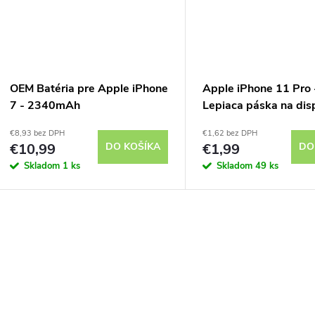
OEM Batéria pre Apple iPhone
Apple iPhone 11 Pro 
7 - 2340mAh
Lepiaca páska na disp
€8,93 bez DPH
€1,62 bez DPH
€10,99
DO KOŠÍKA
€1,99
DO
Skladom
1 ks
Skladom
49 ks
O
v