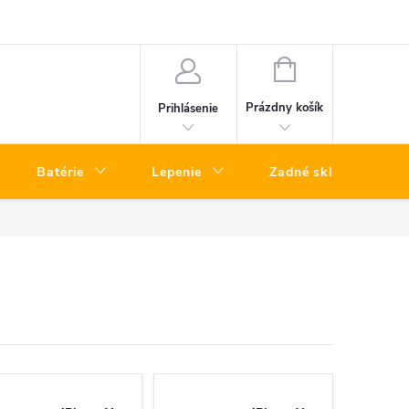
a telefónov kuriérom – rýchly servis bez návštevy predajne
Vrátenie To
NÁKUPNÝ
KOŠÍK
Prázdny košík
Prihlásenie
Batérie
Lepenie
Zadné sklá