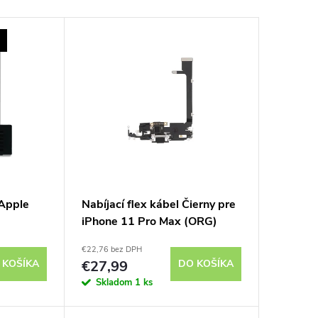
 Apple
Nabíjací flex kábel Čierny pre
iPhone 11 Pro Max (ORG)
€22,76 bez DPH
 KOŠÍKA
€27,99
DO KOŠÍKA
Skladom
1 ks