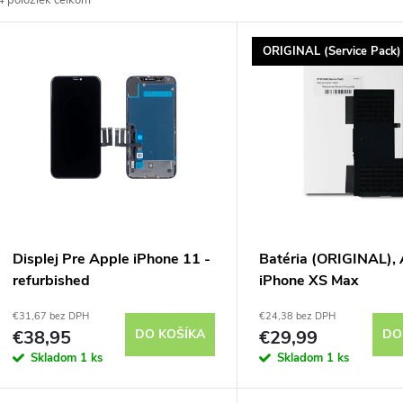
4
položiek celkom
d
V
ORIGINAL (Service Pack)
e
ý
n
p
e
s
p
p
Displej Pre Apple iPhone 11 -
Batéria (ORIGINAL),
r
refurbished
iPhone XS Max
r
€31,67 bez DPH
€24,38 bez DPH
o
€38,95
DO KOŠÍKA
€29,99
DO
o
Skladom
1 ks
Skladom
1 ks
d
d