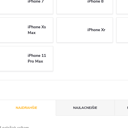
iPhone 7
iPhone 8
iPhone Xs
iPhone Xr
Max
iPhone 11
Pro Max
R
NAJDRAHŠIE
NAJLACNEJŠIE
a