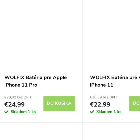
u
u
k
k
t
t
o
o
v
v
WOLFIX Batéria pre Apple
WOLFIX Batéria pre 
iPhone 11 Pro
iPhone 11
€20,32 bez DPH
€18,69 bez DPH
€24,99
DO KOŠÍKA
€22,99
DO
Skladom
1 ks
Skladom
1 ks