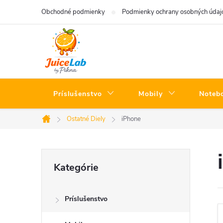
Prejsť
Obchodné podmienky
Podmienky ochrany osobných údaj
na
obsah
Príslušenstvo
Mobily
Noteb
Ostatné Diely
iPhone
Domov
B
Preskočiť
Kategórie
kategórie
o
Príslušenstvo
č