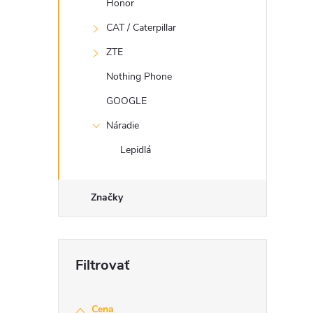
Honor
CAT / Caterpillar
ZTE
Nothing Phone
GOOGLE
i
Náradie
Lepidlá
Značky
r
Cena