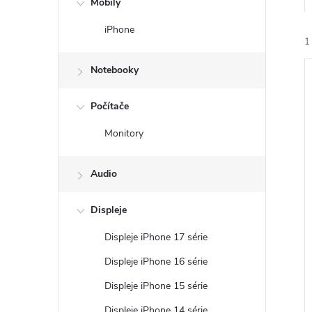
Mobily
n
iPhone
ý
1
Notebooky
p
Počítače
a
Monitory
n
i
i
Audio
e
Displeje
l
Displeje iPhone 17 série
Displeje iPhone 16 série
Displeje iPhone 15 série
Displeje iPhone 14 série