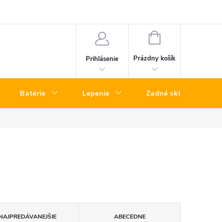
a telefónov kuriérom – rýchly servis bez návštevy predajne
Vrátenie To
NÁKUPNÝ
KOŠÍK
Prázdny košík
Prihlásenie
Batérie
Lepenie
Zadné sklá
NAJPREDÁVANEJŠIE
ABECEDNE