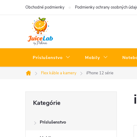
Prejsť
Obchodné podmienky
Podmienky ochrany osobných údaj
na
obsah
Príslušenstvo
Mobily
Noteb
Flex káble a kamery
iPhone 12 série
Domov
B
Preskočiť
Kategórie
kategórie
o
Príslušenstvo
č