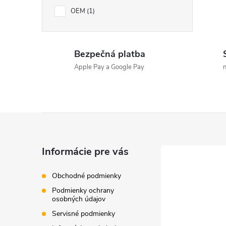
OEM
1
Bezpečná platba
Apple Pay a Google Pay
n
Z
á
Informácie pre vás
p
Obchodné podmienky
Podmienky ochrany
ä
osobných údajov
Servisné podmienky
t