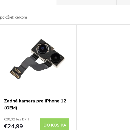
a
položiek celkom
d
V
e
ý
n
p
e
s
p
p
Zadná kamera pre iPhone 12
r
(OEM)
r
€20,32 bez DPH
o
€24,99
DO KOŠÍKA