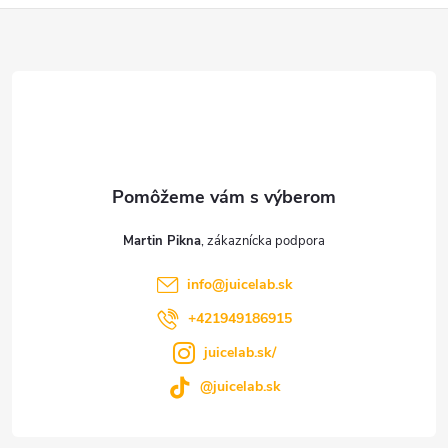
Z
á
p
ä
t
Martin Pikna
i
info
@
juicelab.sk
e
+421949186915
juicelab.sk/
@juicelab.sk