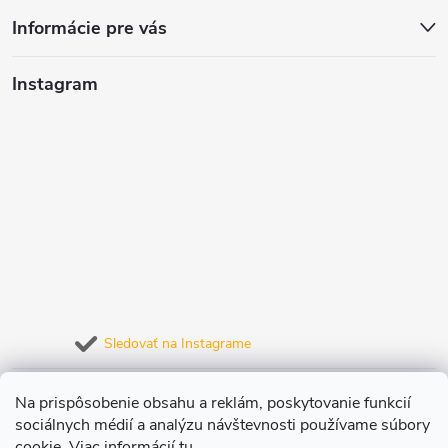
Informácie pre vás
Instagram
Sledovať na Instagrame
Prijímame online platby
Na prispôsobenie obsahu a reklám, poskytovanie funkcií
sociálnych médií a analýzu návštevnosti používame súbory
cookie. Viac informácií
tu
.