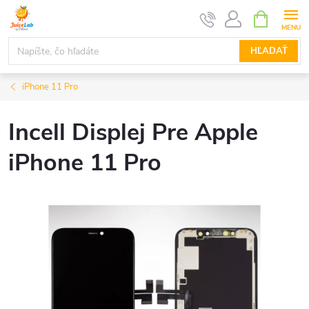
Prejsť
NÁKUPN
KOŠÍK
na
obsah
HĽADAŤ
iPhone 11 Pro
Incell Displej Pre Apple
iPhone 11 Pro