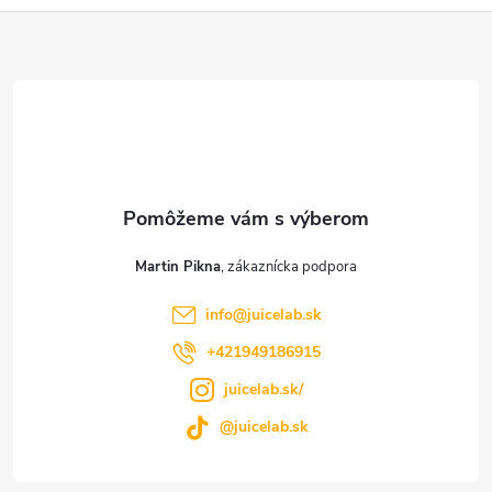
Z
á
p
ä
t
Martin Pikna
i
info
@
juicelab.sk
e
+421949186915
juicelab.sk/
@juicelab.sk