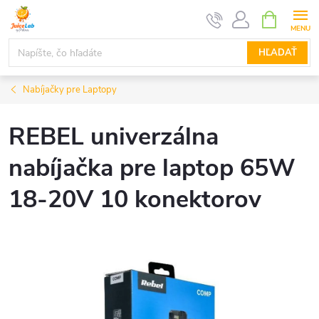
Prejsť
NÁKUPN
KOŠÍK
na
obsah
HĽADAŤ
Nabíjačky pre Laptopy
REBEL univerzálna
nabíjačka pre laptop 65W
18-20V 10 konektorov