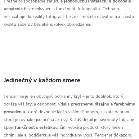
Presné prispôsobenie zaručuje
jednoduchú inštaláciu a dokonalé
uchytenie
bez ovplyvnenia funkčnosti fotoaparátu. Ochrana
nezasahuje do kvality fotografií, takže si môžete užívať ostrú a čistú
kvalitu záberov bez akéhokoľvek obmedzenia.
Jedinečný v každom smere
Fender nie je len obyčajný ochranný kryt – je to doplnok, ktorý
odráža váš štýl a osobnosť. Vďaka
precíznemu dizajnu a farebnému
prevedeniu
, ktoré dokonale ladí s vaším iPhonom, získate ochranu,
ktorá je rovnako jedinečná ako vy. Každý detail je navrhnutý tak, aby
spojil
funkčnosť s estetikou
, čím vytvára produkt, ktorý nielen
chráni, ale aj podčiarkuje váš individuálny vkus. Fender je dôkazom,