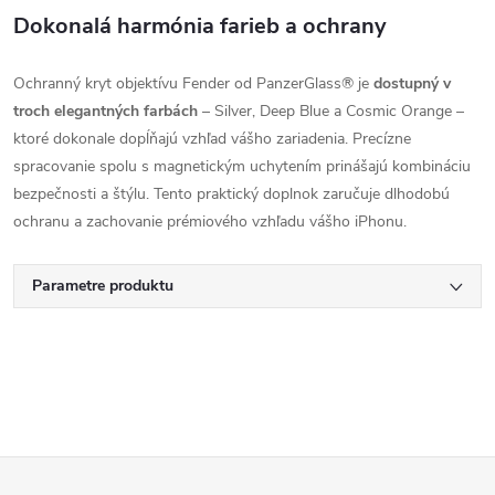
Dokonalá harmónia farieb a ochrany
Ochranný kryt objektívu Fender od PanzerGlass® je
dostupný v
troch elegantných farbách
– Silver, Deep Blue a Cosmic Orange –
ktoré dokonale dopĺňajú vzhľad vášho zariadenia. Precízne
spracovanie spolu s magnetickým uchytením prinášajú kombináciu
bezpečnosti a štýlu. Tento praktický doplnok zaručuje dlhodobú
ochranu a zachovanie prémiového vzhľadu vášho iPhonu.
Parametre produktu
Z