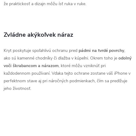
že praktickosť a dizajn môžu ísť ruka v ruke.
Zvládne akýkoľvek náraz
Kryt poskytuje spoľahlivú ochranu pred
pádmi na tvrdé povrchy
,
ako sú kamenné chodníky či dlažba v kúpeľni. Okrem toho je
odolný
voči škrabancom a nárazom
, ktoré môžu vzniknúť pri
každodennom používaní. Vďaka tejto ochrane zostane váš iPhone v
perfektnom stave aj pri náročných podmienkach, čím sa predlžuje
jeho životnosť.