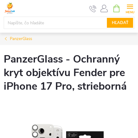
Prejsť
NÁKUPN
KOŠÍK
na
obsah
HĽADAŤ
PanzerGlass
PanzerGlass - Ochranný
kryt objektívu Fender pre
iPhone 17 Pro, strieborná