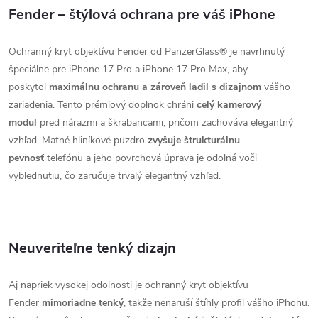
Fender – štýlová ochrana pre váš iPhone
Ochranný kryt objektívu Fender od PanzerGlass® je navrhnutý
špeciálne pre iPhone 17 Pro a iPhone 17 Pro Max, aby
poskytol
maximálnu ochranu a zároveň ladil s dizajnom
vášho
zariadenia. Tento prémiový doplnok chráni
celý kamerový
modul
pred nárazmi a škrabancami, pričom zachováva elegantný
vzhľad. Matné hliníkové puzdro
zvyšuje štrukturálnu
pevnosť
telefónu a jeho povrchová úprava je odolná voči
vyblednutiu, čo zaručuje trvalý elegantný vzhľad.
Neuveriteľne tenký dizajn
Aj napriek vysokej odolnosti je ochranný kryt objektívu
Fender
mimoriadne tenký
, takže nenaruší štíhly profil vášho iPhonu.