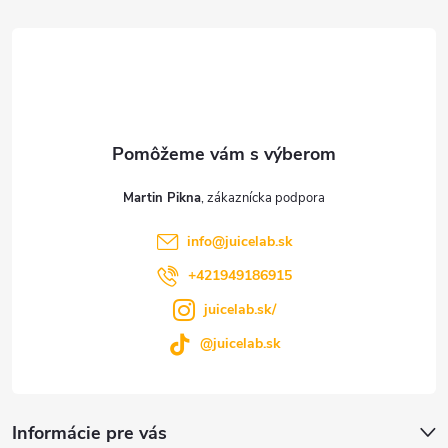
á
p
ä
t
Martin Pikna
i
info
@
juicelab.sk
e
+421949186915
juicelab.sk/
@juicelab.sk
Informácie pre vás