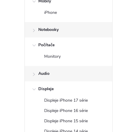
Mobily
n
iPhone
ý
Notebooky
p
Počítače
a
Monitory
n
Audio
e
Displeje
l
Displeje iPhone 17 série
Displeje iPhone 16 série
Displeje iPhone 15 série
Displeje iPhone 14 série