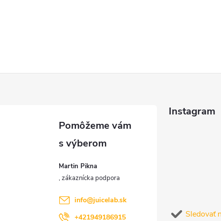
Instagram
Martin Pikna
info
@
juicelab.sk
Sledovať 
+421949186915