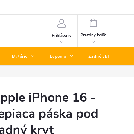
k opráv iPhone Bratislava
Oprava telefónov kuriérom – rýchly servis bez
NÁKUPNÝ
KOŠÍK
Prázdny košík
Prihlásenie
Batérie
Lepenie
Zadné sklá
pple iPhone 16 -
epiaca páska pod
adný kryt