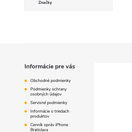
Značky
Z
á
Informácie pre vás
p
Obchodné podmienky
Podmienky ochrany
ä
osobných údajov
Servisné podmienky
t
Informácie o triedach
produktov
i
Cenník opráv iPhone
Bratislava