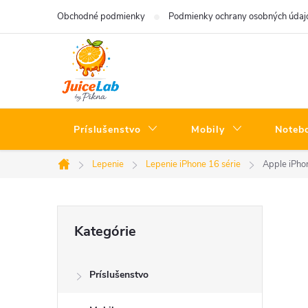
Prejsť
Obchodné podmienky
Podmienky ochrany osobných údaj
na
obsah
Príslušenstvo
Mobily
Noteb
Lepenie
Lepenie iPhone 16 série
Apple iPho
Domov
B
Preskočiť
Kategórie
kategórie
o
Príslušenstvo
č