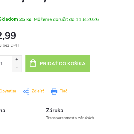
Skladom
25 ks
11.8.2026
2,99
3 bez DPH
otková
:
PRIDAŤ DO KOŠÍKA
Opýtať sa
Zdieľať
Tlač
ma
Záruka
Transparentnosť v zárukách