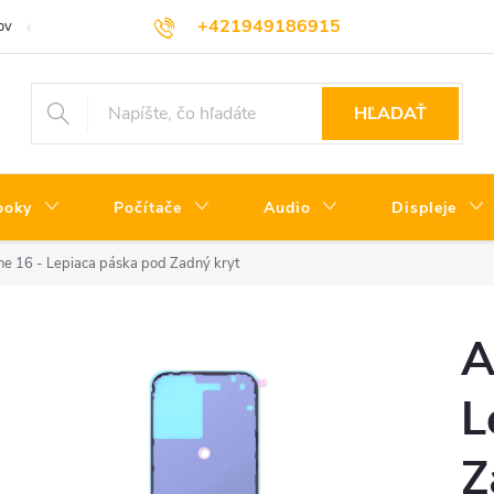
+421949186915
ov
Servisné podmienky
Informácie o triedach produktov
Cenní
HĽADAŤ
ooky
Počítače
Audio
Displeje
ne 16 - Lepiaca páska pod Zadný kryt
A
L
Z