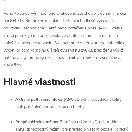
Ponorte sa do výnimočného zvukového zážitku so slúchadlami cez
uši BELKIN SoundForm Isolate. Tieto slúchadlá sú vybavené
pokročilou technológiou aktívneho potlačenia hluku (ANC), vďaka
ktorej ponúkajú dokonalé zvukové pohltenie – ideálne na prácu,
voľný čas alebo cestovanie. Sú navrhnuté s dôrazom na pohodlie a
výkon, pričom kombinujú špičkovú kvalitu zvuku, predĺženú výdrž
batérie a ergonomický dizajn, aby splnili potreby profesionálov aj
audiofilov.
Hlavné vlastnosti
Aktívne potlačenie hluku (ANC):
Efektívne potláča okolitý
hluk pre úplné ponorenie sa do hudby.
Prispôsobiteľné režimy:
Zahŕňajú režim ANC, režim „Hear-
Thru“ (priechodný režim) pre prehľad o vašom okolí a ikonický