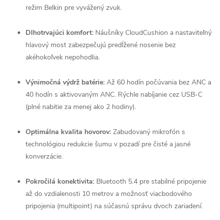
režim Belkin pre vyvážený zvuk.
Dlhotrvajúci komfort:
Náušníky CloudCushion a nastaviteľný
hlavový most zabezpečujú predĺžené nosenie bez
akéhokoľvek nepohodlia.
Výnimočná výdrž batérie:
Až 60 hodín počúvania bez ANC a
40 hodín s aktivovaným ANC. Rýchle nabíjanie cez USB-C
(plné nabitie za menej ako 2 hodiny).
Optimálna kvalita hovorov:
Zabudovaný mikrofón s
technológiou redukcie šumu v pozadí pre čisté a jasné
konverzácie.
Pokročilá konektivita:
Bluetooth 5.4 pre stabilné pripojenie
až do vzdialenosti 10 metrov a možnosť viacbodového
pripojenia (multipoint) na súčasnú správu dvoch zariadení.