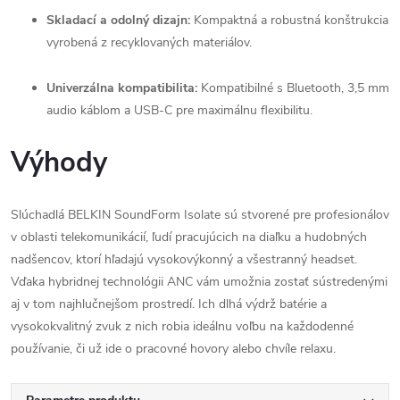
Skladací a odolný dizajn:
Kompaktná a robustná konštrukcia
vyrobená z recyklovaných materiálov.
Univerzálna kompatibilita:
Kompatibilné s Bluetooth, 3,5 mm
audio káblom a USB-C pre maximálnu flexibilitu.
Výhody
Slúchadlá BELKIN SoundForm Isolate sú stvorené pre profesionálov
v oblasti telekomunikácií, ľudí pracujúcich na diaľku a hudobných
nadšencov, ktorí hľadajú vysokovýkonný a všestranný headset.
Vďaka hybridnej technológii ANC vám umožnia zostať sústredenými
aj v tom najhlučnejšom prostredí. Ich dlhá výdrž batérie a
vysokokvalitný zvuk z nich robia ideálnu voľbu na každodenné
používanie, či už ide o pracovné hovory alebo chvíle relaxu.