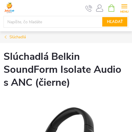
Prejsť
NÁKUPN
KOŠÍK
na
obsah
HĽADAŤ
Slúchadlá
Slúchadlá Belkin
SoundForm Isolate Audio
s ANC (čierne)