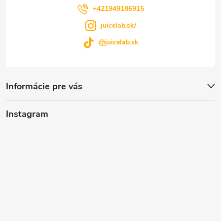
e
+421949186915
juicelab.sk/
@juicelab.sk
Informácie pre vás
Instagram