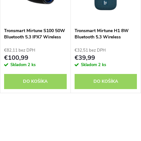
n
i
i
s
e
Tronsmart Mirtune S100 50W
Tronsmart Mirtune H1 8W
Bluetooth 5.3 IPX7 Wireless
Bluetooth 5.3 Wireless
p
Speaker - Black
Speaker - Blue
p
€82,11 bez DPH
€32,51 bez DPH
r
€100,99
€39,99
r
Skladom
2 ks
Skladom
2 ks
o
o
DO KOŠÍKA
DO KOŠÍKA
d
d
u
O
u
k
v
k
t
l