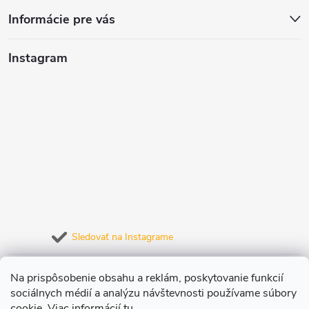
v
Informácie pre vás
ý
Instagram
p
i
s
u
Sledovať na Instagrame
Prijímame online platby
Na prispôsobenie obsahu a reklám, poskytovanie funkcií
sociálnych médií a analýzu návštevnosti používame súbory
cookie. Viac informácií
tu
.