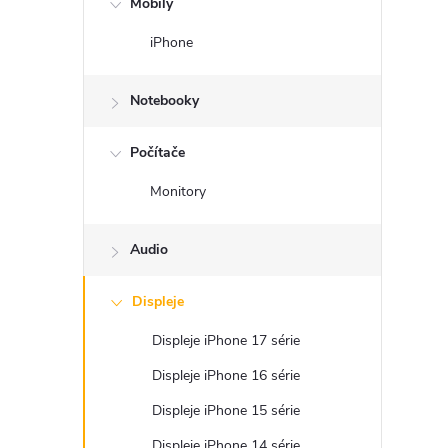
Mobily
n
iPhone
ý
Notebooky
p
Počítače
a
Monitory
n
Audio
e
Displeje
l
Displeje iPhone 17 série
Displeje iPhone 16 série
Displeje iPhone 15 série
Displeje iPhone 14 série