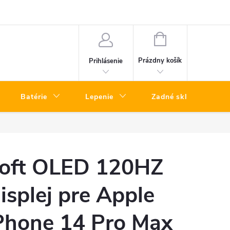
a telefónov kuriérom – rýchly servis bez návštevy predajne
Vrátenie To
NÁKUPNÝ
KOŠÍK
Prázdny košík
Prihlásenie
Batérie
Lepenie
Zadné sklá
oft OLED 120HZ
isplej pre Apple
Phone 14 Pro Max