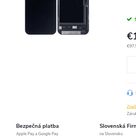
€
€97,
Jedn
cena
Znač
Záru
Bezpečná platba
Slovenská Fir
Apple Pay a Google Pay
na Slovensku