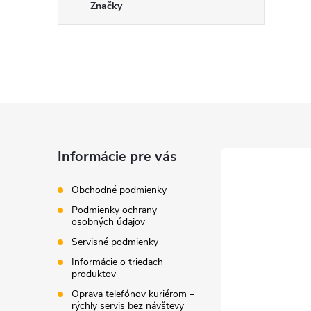
Značky
Z
á
Informácie pre vás
p
Obchodné podmienky
Podmienky ochrany
ä
osobných údajov
Servisné podmienky
t
Informácie o triedach
produktov
i
Oprava telefónov kuriérom –
rýchly servis bez návštevy