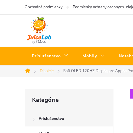
Prejsť
Obchodné podmienky
Podmienky ochrany osobných údaj
na
obsah
Príslušenstvo
Mobily
Noteb
Displeje
Soft OLED 120HZ Displej pre Apple iPh
Domov
B
Preskočiť
Kategórie
kategórie
o
Príslušenstvo
č