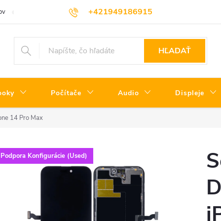
+421949186915
ov
Servisné podmienky
Informácie o triedach produktov
Oprav
HĽADAŤ
ooky
Počítače
Audio
Displeje
one 14 Pro Max
S
Podpora Konfigurácie (Used)
D
i