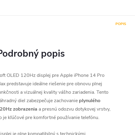
POPIS
Podrobný popis
oft OLED 120Hz displej pre Apple iPhone 14 Pro
ax predstavuje ideálne riešenie pre obnovu plnej
unkčnosti a vizuálnej kvality vášho zariadenia. Tento
áhradný diel zabezpečuje zachovanie
plynulého
20Hz zobrazenia
a presnú odozvu dotykovej vrstvy,
o je kľúčové pre komfortné používanie telefónu.
isplej je plne kompatibilný s technickými