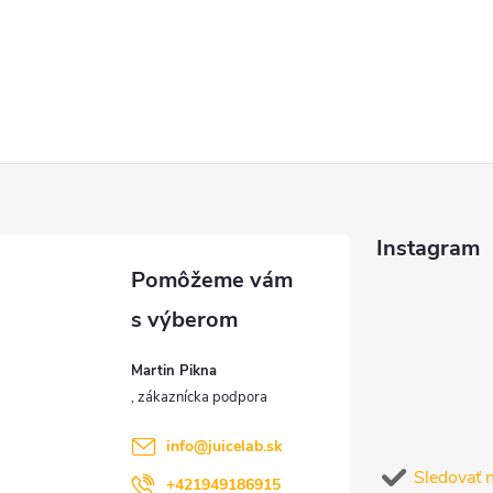
Instagram
Martin Pikna
info
@
juicelab.sk
Sledovať 
+421949186915