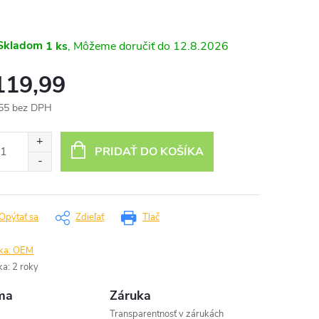
Skladom
1 ks
12.8.2026
119,99
55 bez DPH
otková
:
PRIDAŤ DO KOŠÍKA
Opýtať sa
Zdieľať
Tlač
ka:
OEM
ka
:
2 roky
ma
Záruka
Transparentnosť v zárukách