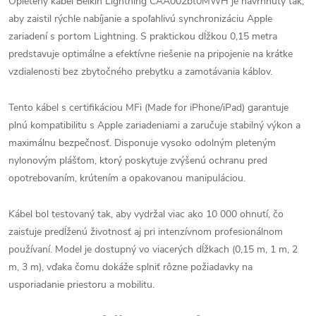
Opletený kábel Belkin Lightning CAA002bt0MWH je navrhnutý tak,
aby zaistil rýchle nabíjanie a spoľahlivú synchronizáciu Apple
zariadení s portom Lightning. S praktickou dĺžkou 0,15 metra
predstavuje optimálne a efektívne riešenie na pripojenie na krátke
vzdialenosti bez zbytočného prebytku a zamotávania káblov.
Tento kábel s certifikáciou MFi (Made for iPhone/iPad) garantuje
plnú kompatibilitu s Apple zariadeniami a zaručuje stabilný výkon a
maximálnu bezpečnosť. Disponuje vysoko odolným pleteným
nylonovým plášťom, ktorý poskytuje zvýšenú ochranu pred
opotrebovaním, krútením a opakovanou manipuláciou.
Kábel bol testovaný tak, aby vydržal viac ako 10 000 ohnutí, čo
zaisťuje predĺženú životnosť aj pri intenzívnom profesionálnom
používaní. Model je dostupný vo viacerých dĺžkach (0,15 m, 1 m, 2
m, 3 m), vďaka čomu dokáže splniť rôzne požiadavky na
usporiadanie priestoru a mobilitu.