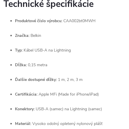
Technické špecifikácie
Produktové číslo výrobcu:
CAA002bt0MWH
Značka:
Belkin
Typ:
Kábel USB-A na Lightning
Dĺžka:
0,15 metra
Ďalšie dostupné dĺžky:
1 m, 2 m, 3 m
Certifikácia:
Apple MFi (Made for iPhone/iPad)
Konektory:
USB-A (samec) na Lightning (samec)
Materiál:
Vysoko odolný opletený nylonový plášť