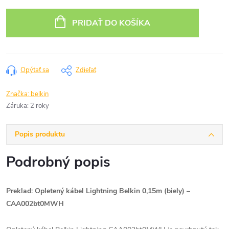
Jednotková
cena:
PRIDAŤ DO KOŠÍKA
Opýtať sa
Zdieľať
Značka:
belkin
Záruka
:
2 roky
Popis produktu
Podrobný popis
Preklad: Opletený kábel Lightning Belkin 0,15m (biely) –
CAA002bt0MWH