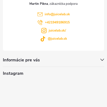
t
Martin Pikna
i
info
@
juicelab.sk
e
+421949186915
juicelab.sk/
@juicelab.sk
Informácie pre vás
Instagram