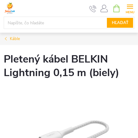
Prejsť
NÁKUPN
KOŠÍK
na
obsah
HĽADAŤ
Káble
Pletený kábel BELKIN
Lightning 0,15 m (biely)