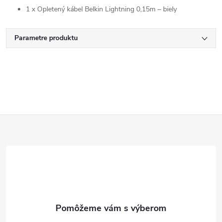
1 x Opletený kábel Belkin Lightning 0,15m – biely
Parametre produktu
Z
á
p
ä