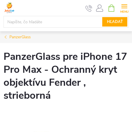
Prejsť
NÁKUPN
KOŠÍK
na
obsah
HĽADAŤ
PanzerGlass
PanzerGlass pre iPhone 17
Pro Max - Ochranný kryt
objektívu Fender ,
strieborná