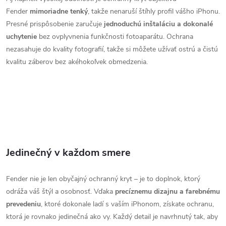
Fender
mimoriadne tenký
, takže nenaruší štíhly profil vášho iPhonu.
Presné prispôsobenie zaručuje
jednoduchú inštaláciu a dokonalé
uchytenie
bez ovplyvnenia funkčnosti fotoaparátu. Ochrana
nezasahuje do kvality fotografií, takže si môžete užívať ostrú a čistú
kvalitu záberov bez akéhokoľvek obmedzenia.
Jedinečný v každom smere
Fender nie je len obyčajný ochranný kryt – je to doplnok, ktorý
odráža váš štýl a osobnosť. Vďaka
precíznemu dizajnu a farebnému
prevedeniu
, ktoré dokonale ladí s vaším iPhonom, získate ochranu,
ktorá je rovnako jedinečná ako vy. Každý detail je navrhnutý tak, aby