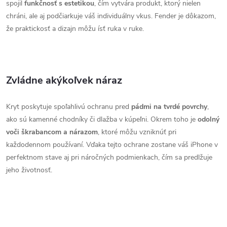
spojil
funkčnosť s estetikou
, čím vytvára produkt, ktorý nielen
chráni, ale aj podčiarkuje váš individuálny vkus. Fender je dôkazom,
že praktickosť a dizajn môžu ísť ruka v ruke.
Zvládne akýkoľvek náraz
Kryt poskytuje spoľahlivú ochranu pred
pádmi na tvrdé povrchy
,
ako sú kamenné chodníky či dlažba v kúpeľni. Okrem toho je
odolný
voči škrabancom a nárazom
, ktoré môžu vzniknúť pri
každodennom používaní. Vďaka tejto ochrane zostane váš iPhone v
perfektnom stave aj pri náročných podmienkach, čím sa predlžuje
jeho životnosť.