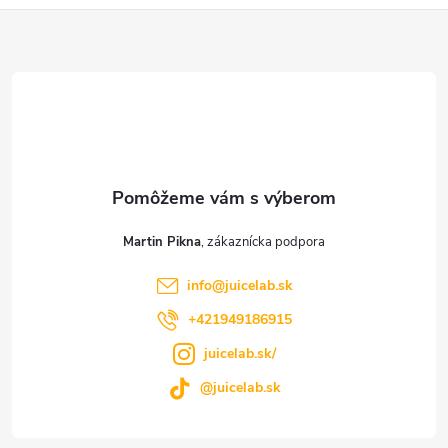
Z
á
p
ä
t
Martin Pikna
i
info
@
juicelab.sk
e
+421949186915
juicelab.sk/
@juicelab.sk