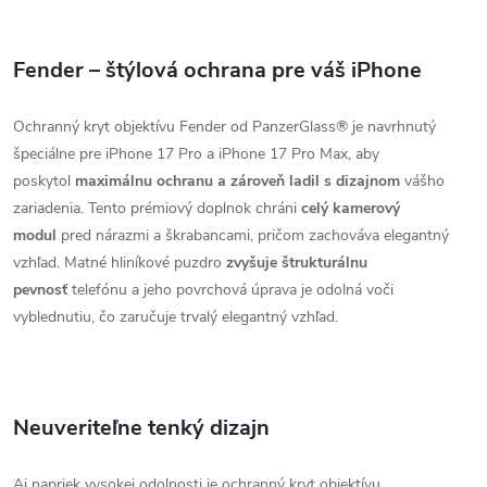
Fender – štýlová ochrana pre váš iPhone
Ochranný kryt objektívu Fender od PanzerGlass® je navrhnutý
špeciálne pre iPhone 17 Pro a iPhone 17 Pro Max, aby
poskytol
maximálnu ochranu a zároveň ladil s dizajnom
vášho
zariadenia. Tento prémiový doplnok chráni
celý kamerový
modul
pred nárazmi a škrabancami, pričom zachováva elegantný
vzhľad. Matné hliníkové puzdro
zvyšuje štrukturálnu
pevnosť
telefónu a jeho povrchová úprava je odolná voči
vyblednutiu, čo zaručuje trvalý elegantný vzhľad.
Neuveriteľne tenký dizajn
Aj napriek vysokej odolnosti je ochranný kryt objektívu