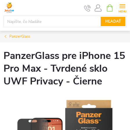
Prejsť
NÁKUPN
KOŠÍK
na
obsah
HĽADAŤ
PanzerGlass
PanzerGlass pre iPhone 15
Pro Max - Tvrdené sklo
UWF Privacy - Čierne