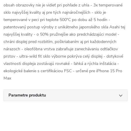
obsah obrazovky nie je vidieť pri pohľade z uhla - 3x temperované
sklo najvyššej kvality aj pre tých najnáročnejších - sklo je
temperované v peci pri teplote 500°C po dobu až 5 hodín -
patentovaný postup výroby z unikátneho japonského skla Asahi tej
najvyššej kvality - o 50% pružnejšie ako predchádzajúci model -
chráni displej pred rozbitím, poškriabaním aj pri každodenných
nárazoch - oleofóbna vrstva zabraňuje zanechávaniu odtlačkov
prstov - ultra-wild fit sklo výborne pokrýva celý displej - dotykové
vlastnosti displeja zostávajú rovnaké - ľahká a rýchla inštalácia -
ekologické balenie s certifikáciou FSC - určené pre iPhone 15 Pro
Max
Parametre produktu