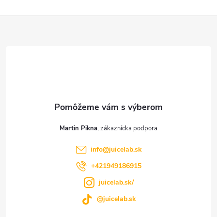
Z
á
p
ä
t
Martin Pikna
i
info
@
juicelab.sk
e
+421949186915
juicelab.sk/
@juicelab.sk