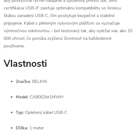
aby poskytoval rýchle nabíjanie a spoľahlivý prenos dát. Jeho
certifikácia USB-IF zaisťuje optimálnu kompatibilitu so širokou
škálou zariadení USB-C, čím poskytuje bezpečné a stabilné
pripojenie. Kábel s pleteným nylonovým plášťom sa vyznačuje
výnimočnou odolnosťou – bol testovaný tak, aby vydržal viac ako 10
000 ohnutí, čo ponúka zvýšenú životnosť na každodenné
používanie.
Vlastnosti
Značka:
BELKIN
Model:
CAB002bt1MWH
Typ:
Opletený kábel USB-C
Dĺžka:
1 meter