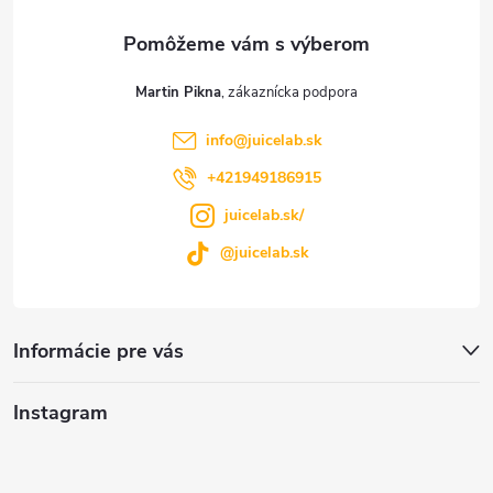
ä
t
Martin Pikna
i
info
@
juicelab.sk
e
+421949186915
juicelab.sk/
@juicelab.sk
Informácie pre vás
Instagram