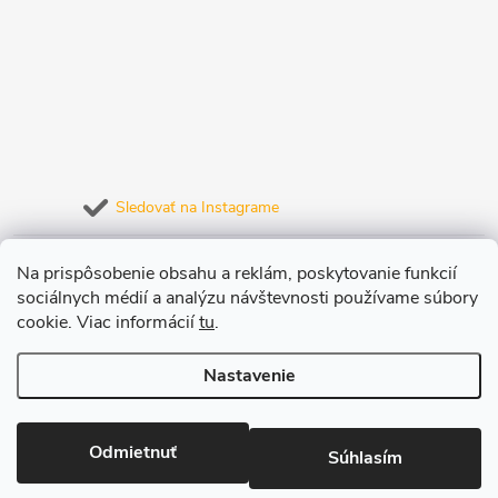
Sledovať na Instagrame
Prijímame online platby
Na prispôsobenie obsahu a reklám, poskytovanie funkcií
sociálnych médií a analýzu návštevnosti používame súbory
cookie. Viac informácií
tu
.
Nastavenie
Copyright 2026
JuiceLab.sk
. Všetky práva vyhradené.
Upraviť nastavenie
cookies
Odmietnuť
Súhlasím
Vytvoril Shoptet