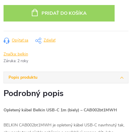
Jednotková
cena:
PRIDAŤ DO KOŠÍKA
Opýtať sa
Zdieľať
Značka:
belkin
Záruka
:
2 roky
Popis produktu
Podrobný popis
Opletený kábel Belkin USB-C 1m (biely) – CAB002bt1MWH
BELKIN CAB002bt1MWH je opletený kábel USB-C navrhnutý tak,