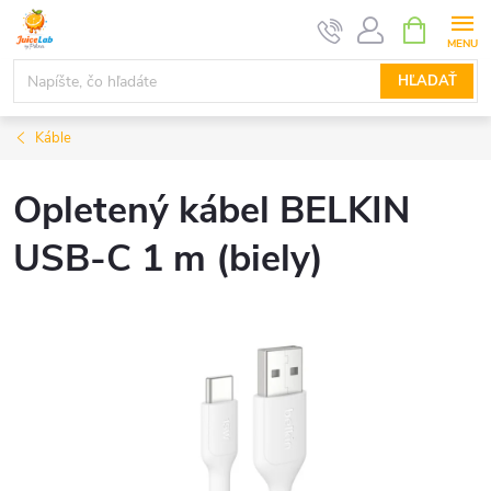
Prejsť
NÁKUPN
KOŠÍK
na
obsah
HĽADAŤ
Káble
Opletený kábel BELKIN
USB-C 1 m (biely)