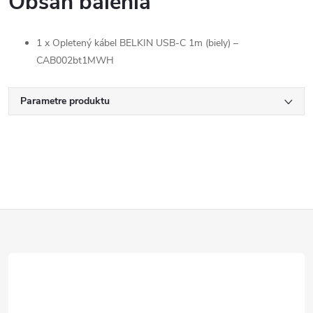
Obsah balenia
1 x Opletený kábel BELKIN USB-C 1m (biely) –
CAB002bt1MWH
Parametre produktu
Z
á
p