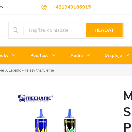
+421949186915
ov
Servisné podmienky
Informácie o triedach produktov
Cenní
HĽADAŤ
ooky
Počítače
Audio
Displeje
 X Lepidlo - Priesvitné/Čierne
M
S
P