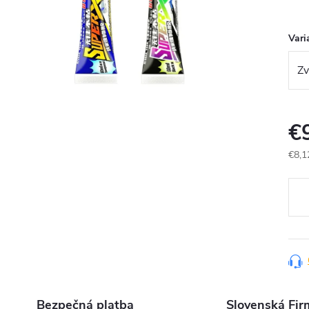
Vari
€
€8,1
Jedn
cena
Bezpečná platba
Slovenská Fir