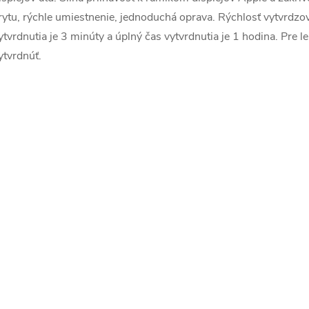
rytu, rýchle umiestnenie, jednoduchá oprava. Rýchlosť vytvrdzov
ytvrdnutia je 3 minúty a úplný čas vytvrdnutia je 1 hodina. Pre le
ytvrdnúť.