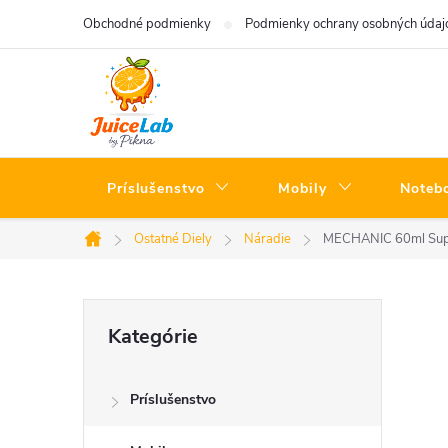
Prejsť
Obchodné podmienky
Podmienky ochrany osobných údaj
na
obsah
Príslušenstvo
Mobily
Noteb
Ostatné Diely
Náradie
MECHANIC 60ml Super
Domov
B
Preskočiť
Kategórie
kategórie
o
Príslušenstvo
č