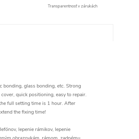
Transparentnosť v zárukách
c bonding, glass bonding, etc. Strong
cover, quick positioning, easy to repair.
the full setting time is 1 hour. After
xtend the fixing time!
efónov, lepenie rámikov, lepenie
kriveným obrazovkám, rámom, zadnému