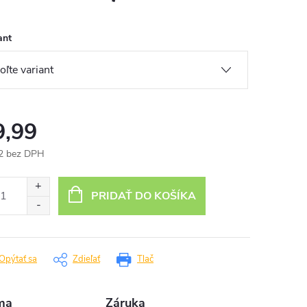
ant
9,99
2 bez DPH
otková
:
PRIDAŤ DO KOŠÍKA
Opýtať sa
Zdieľať
Tlač
ma
Záruka