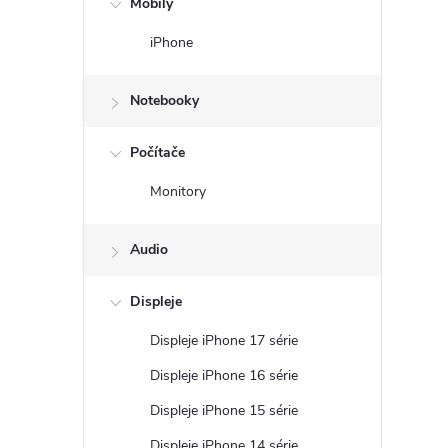
Mobily
n
iPhone
ý
Notebooky
p
Počítače
a
Monitory
n
Audio
e
Displeje
l
Displeje iPhone 17 série
Displeje iPhone 16 série
Displeje iPhone 15 série
Displeje iPhone 14 série