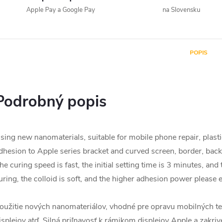
Apple Pay a Google Pay
na Slovensku
POPIS
Podrobný popis
sing new nanomaterials, suitable for mobile phone repair, plasti
dhesion to Apple series bracket and curved screen, border, back 
he curing speed is fast, the initial setting time is 3 minutes, and 
uring, the colloid is soft, and the higher adhesion power please e
oužitie nových nanomateriálov, vhodné pre opravu mobilných tel
isplejov atď. Silná priľnavosť k rámikom displejov Apple a za