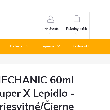
k opráv iPhone Bratislava
Oprava telefónov kuriérom – rýchly servis bez
NÁKUPNÝ
KOŠÍK
Prázdny košík
Prihlásenie
Batérie
Lepenie
Zadné sklá
ECHANIC 60ml
uper X Lepidlo -
riesvitné/Čierne