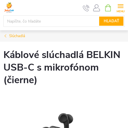
Prejsť
NÁKUPN
KOŠÍK
na
obsah
HĽADAŤ
Slúchadlá
Káblové slúchadlá BELKIN
USB-C s mikrofónom
(čierne)