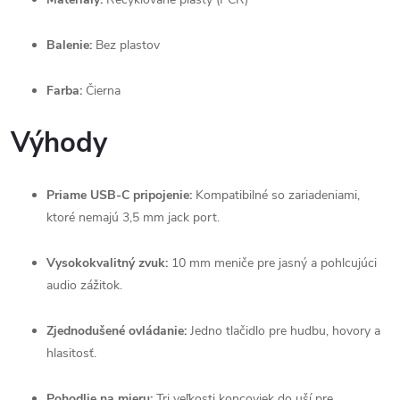
Balenie:
Bez plastov
Farba:
Čierna
Výhody
Priame USB-C pripojenie:
Kompatibilné so zariadeniami,
ktoré nemajú 3,5 mm jack port.
Vysokokvalitný zvuk:
10 mm meniče pre jasný a pohlcujúci
audio zážitok.
Zjednodušené ovládanie:
Jedno tlačidlo pre hudbu, hovory a
hlasitosť.
Pohodlie na mieru:
Tri veľkosti koncoviek do uší pre