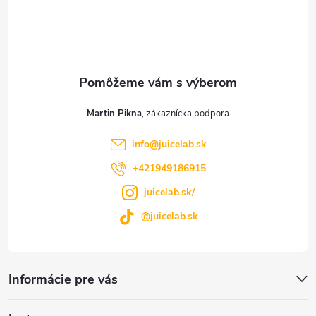
á
p
ä
t
Martin Pikna
i
info
@
juicelab.sk
e
+421949186915
juicelab.sk/
@juicelab.sk
Informácie pre vás