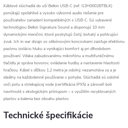
Káblové slúchadlá do uší Belkin USB-C (ref. G3H0002BTBLK)
ponúkajú spoľahlivé a vysoko výkonné audio riešenie pre
používateľov zariadení kompatibilných s USB-C. Sú vybavené
technológiou Belkin Signature Sound a disponujú 10 mm
dynamickými meničmi, ktoré poskytujú čistý, bohatý a pohlcujúci
zvuk. Ich in-ear dizajn so silikónovými koncovkami zaisťuje efektívnu
pasívnu izoláciu hluku a vynikajúci komfort aj pri dlhodobom
používaní. Vďaka zabudovanému mikrofónu a multifunkčnému
tlačidlu je správa hovorov, ovládanie hudby a nastavenie hlasitosti
hračkou. Kábel s dĺžkou 1,2 metra je odolný, nezamotáva sa a je
ideálny na každodenné používanie v pohybe. Slúchadlá sú odolné
voči potu a striekajúcej vode (certifikácia IPX5) a zároveň boli
navrhnuté s ekologickým prístupom – s využitím recyklovaných
plastov a balenia bez obsahu plastov.
Technické špecifikácie