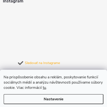
Instagram
Sledovať na Instagrame
Prijímame online platby
Na prispôsobenie obsahu a reklám, poskytovanie funkcií
sociálnych médií a analýzu návštevnosti používame súbory
cookie. Viac informácií
tu
.
Nastavenie
Copyright 2026
JuiceLab.sk
. Všetky práva vyhradené.
Upraviť nastavenie