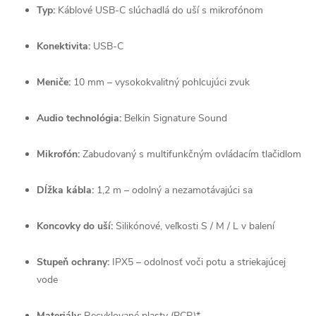
Typ:
Káblové USB-C slúchadlá do uší s mikrofónom
Konektivita:
USB-C
Meniče:
10 mm – vysokokvalitný pohlcujúci zvuk
Audio technológia:
Belkin Signature Sound
Mikrofón:
Zabudovaný s multifunkčným ovládacím tlačidlom
Dĺžka kábla:
1,2 m – odolný a nezamotávajúci sa
Koncovky do uší:
Silikónové, veľkosti S / M / L v balení
Stupeň ochrany:
IPX5 – odolnosť voči potu a striekajúcej
vode
Materiály:
Recyklované plasty (PCR)*