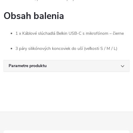
Obsah balenia
1 x Káblové slúchadlá Belkin USB-C s mikrofónom – čierne
3 páry silikónových koncoviek do uší (veľkosti S / M / L)
Parametre produktu
Z