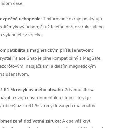
lhšom čase.
ezpečné uchopenie:
Textúrované okraje poskytujú
rotišmykový úchop, či už telefón držíte v ruke, alebo
o vyťahujete z vrecka.
ompatibilita s magnetickým príslušenstvom:
rystal Palace Snap je plne kompatibilný s MagSafe,
ezdrôtovými nabíjačkami a ďalším magnetickým
ríslušenstvom.
ž 61 % recyklovaného obsahu
2
:
Nemusíte sa
bávať o svoju environmentálnu stopu – kryt je
yrobený až zo 61 % z recyklovaných materiálov.
bmedzená doživotná záruka:
Ak sa váš kryt