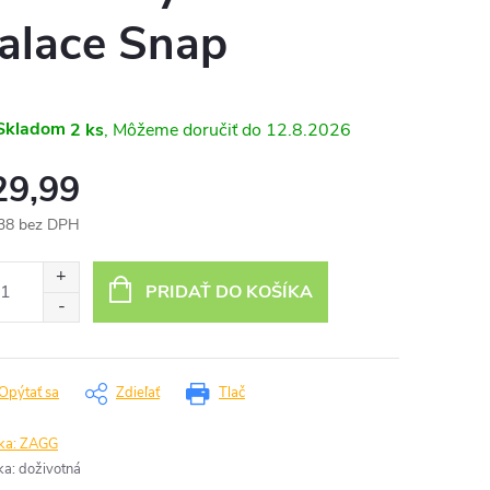
alace Snap
Skladom
2 ks
12.8.2026
29,99
38 bez DPH
otková
:
PRIDAŤ DO KOŠÍKA
Opýtať sa
Zdieľať
Tlač
ka:
ZAGG
ka
:
doživotná