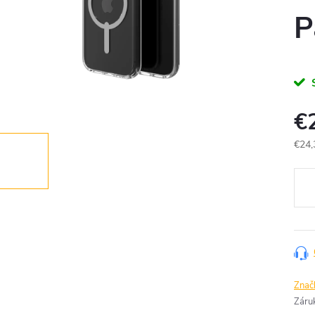
P
€
€24,
Jedn
cena
Znač
Záru