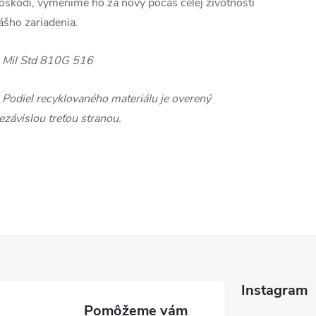
oškodí, vymeníme ho za nový počas celej životnosti
ášho zariadenia.
 Mil Std 810G 516
 Podiel recyklovaného materiálu je overený
ezávislou treťou stranou.
Instagram