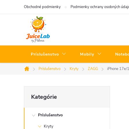
Prejsť
Obchodné podmienky
Podmienky ochrany osobných údaj
na
obsah
Príslušenstvo
Mobily
Noteb
Príslušenstvo
Kryty
ZAGG
iPhone 17e/
Domov
B
Preskočiť
Kategórie
kategórie
o
Príslušenstvo
č
Kryty