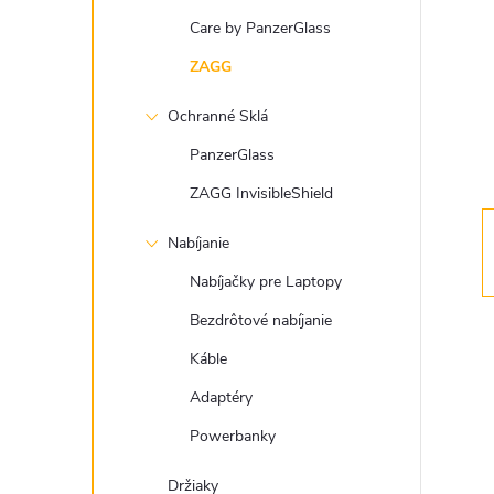
n
Care by PanzerGlass
ý
ZAGG
Ochranné Sklá
p
PanzerGlass
a
ZAGG InvisibleShield
n
Nabíjanie
Nabíjačky pre Laptopy
e
Bezdrôtové nabíjanie
l
Káble
Adaptéry
Powerbanky
Držiaky