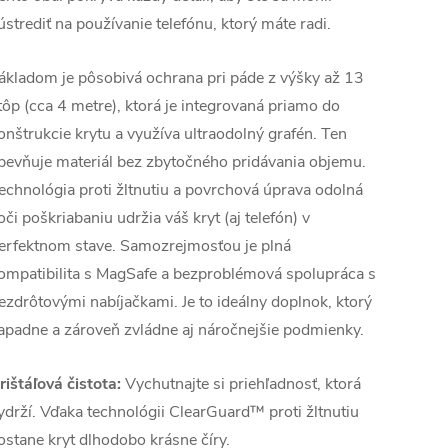
ústrediť na používanie telefónu, ktorý máte radi.
ákladom je pôsobivá ochrana pri páde z výšky až 13
tôp (cca 4 metre), ktorá je integrovaná priamo do
onštrukcie krytu a využíva ultraodolný grafén. Ten
pevňuje materiál bez zbytočného pridávania objemu.
echnológia proti žltnutiu a povrchová úprava odolná
oči poškriabaniu udržia váš kryt (aj telefón) v
erfektnom stave. Samozrejmosťou je plná
ompatibilita s MagSafe a bezproblémová spolupráca s
ezdrôtovými nabíjačkami. Je to ideálny doplnok, ktorý
apadne a zároveň zvládne aj náročnejšie podmienky.
rištáľová čistota:
Vychutnajte si priehľadnosť, ktorá
ydrží. Vďaka technológii ClearGuard™ proti žltnutiu
ostane kryt dlhodobo krásne číry.