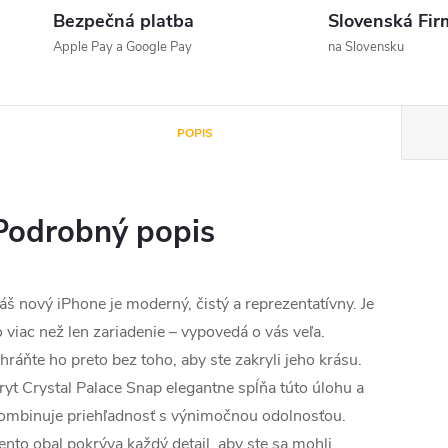
Bezpečná platba
Slovenská Fir
Apple Pay a Google Pay
na Slovensku
POPIS
Podrobný popis
áš nový iPhone je moderný, čistý a reprezentatívny. Je
o viac než len zariadenie – vypovedá o vás veľa.
hráňte ho preto bez toho, aby ste zakryli jeho krásu.
ryt Crystal Palace Snap elegantne spĺňa túto úlohu a
ombinuje priehľadnosť s výnimočnou odolnosťou.
ento obal pokrýva každý detail, aby ste sa mohli