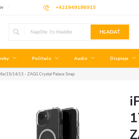
+421949186915
ov
Servisné podmienky
Informácie o triedach produktov
Oprav
HĽADAŤ
ooky
Počítače
Audio
Displeje
16e/15/14/13 - ZAGG Crystal Palace Snap
i
1
Z