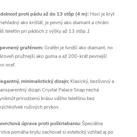
dolnosť proti pádu až do 13 stôp (4 m):
Hoci je kryt
riehľadný ako krištáľ, je pevný ako diamant a chráni
áš telefón pri pádoch z výšky až 13 stôp.
1
pevnený grafénom:
Grafén je tvrdší ako diamant, no
ároveň pružnejší ako guma a až 200-krát pevnejší
ko oceľ.
legantný, minimalistický dizajn:
Klasický, bezšvový a
ransparentný dizajn Crystal Palace Snap nechá
yniknúť prirodzenú krásu vášho telefónu bez
kýchkoľvek rušivých prvkov.
ovrchová úprava proti poškriabaniu:
Špeciálna
rstva pomáha krytu zachovať si estetický vzhľad aj po