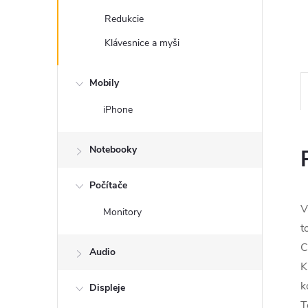
Redukcie
Klávesnice a myši
Mobily
iPhone
Notebooky
Počítače
V
Monitory
t
C
Audio
K
k
Displeje
T