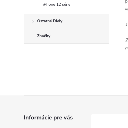
p
iPhone 12 série
v
Ostatné Diely
1
Značky
2
n
Z
á
Informácie pre vás