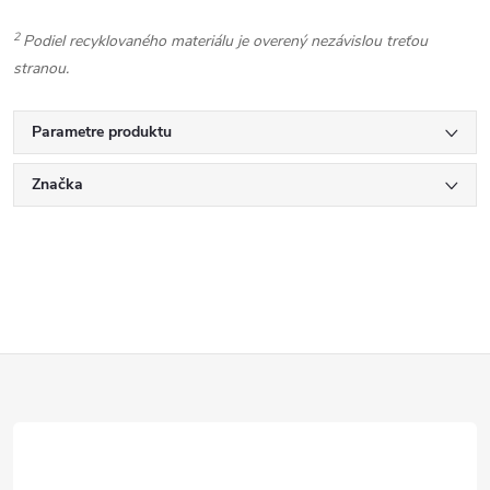
2
Podiel recyklovaného materiálu je overený nezávislou treťou
stranou.
Parametre produktu
Značka
Z
á
p