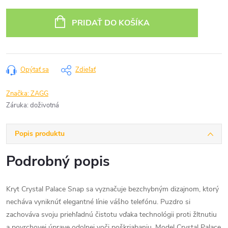
Jednotková
cena:
PRIDAŤ DO KOŠÍKA
Opýtať sa
Zdieľať
Značka:
ZAGG
Záruka
:
doživotná
Popis produktu
Podrobný popis
Kryt Crystal Palace Snap sa vyznačuje bezchybným dizajnom, ktorý
necháva vyniknúť elegantné línie vášho telefónu. Puzdro si
zachováva svoju priehľadnú čistotu vďaka technológii proti žltnutiu
a povrchovej úprave odolnej voči poškriabaniu. Model Crystal Palace