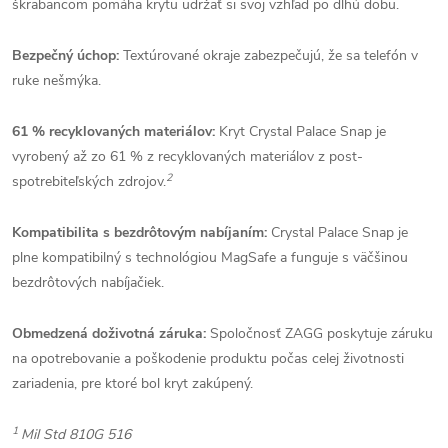
škrabancom pomáha krytu udržať si svoj vzhľad po dlhú dobu.
Bezpečný úchop:
Textúrované okraje zabezpečujú, že sa telefón v
ruke nešmýka.
61 % recyklovaných materiálov:
Kryt Crystal Palace Snap je
vyrobený až zo 61 % z recyklovaných materiálov z post-
2
spotrebiteľských zdrojov.
Kompatibilita s bezdrôtovým nabíjaním:
Crystal Palace Snap je
plne kompatibilný s technológiou MagSafe a funguje s väčšinou
bezdrôtových nabíjačiek.
Obmedzená doživotná záruka:
Spoločnosť ZAGG poskytuje záruku
na opotrebovanie a poškodenie produktu počas celej životnosti
zariadenia, pre ktoré bol kryt zakúpený.
1
Mil Std 810G 516