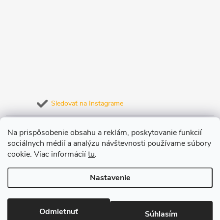
Sledovať na Instagrame
Prijímame online platby
Na prispôsobenie obsahu a reklám, poskytovanie funkcií
sociálnych médií a analýzu návštevnosti používame súbory
cookie. Viac informácií
tu
.
Nastavenie
Copyright 2026
JuiceLab.sk
. Všetky práva vyhradené.
Upraviť nastavenie
cookies
Odmietnuť
Súhlasím