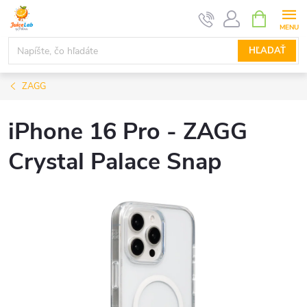
Prejsť
NÁKUPN
KOŠÍK
na
obsah
HĽADAŤ
ZAGG
iPhone 16 Pro - ZAGG
Crystal Palace Snap