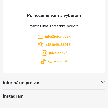
ä
t
Martin Pikna
i
info
@
juicelab.sk
e
+421949186915
juicelab.sk/
@juicelab.sk
Informácie pre vás
Instagram