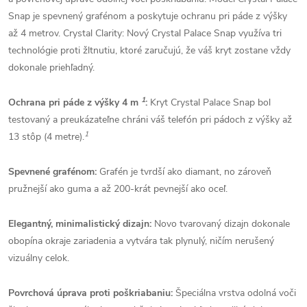
Snap je spevnený grafénom a poskytuje ochranu pri páde z výšky
až 4 metrov. Crystal Clarity: Nový Crystal Palace Snap využíva tri
technológie proti žltnutiu, ktoré zaručujú, že váš kryt zostane vždy
dokonale priehľadný.
1
Ochrana pri páde z výšky 4 m
:
Kryt Crystal Palace Snap bol
testovaný a preukázateľne chráni váš telefón pri pádoch z výšky až
1
13 stôp (4 metre).
Spevnené grafénom:
Grafén je tvrdší ako diamant, no zároveň
pružnejší ako guma a až 200-krát pevnejší ako oceľ.
Elegantný, minimalistický dizajn:
Novo tvarovaný dizajn dokonale
obopína okraje zariadenia a vytvára tak plynulý, ničím nerušený
vizuálny celok.
Povrchová úprava proti poškriabaniu:
Špeciálna vrstva odolná voči