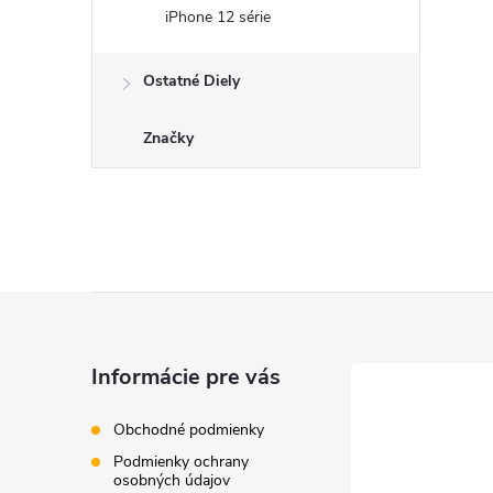
iPhone 12 série
Ostatné Diely
Značky
Z
á
Informácie pre vás
p
Obchodné podmienky
Podmienky ochrany
ä
osobných údajov