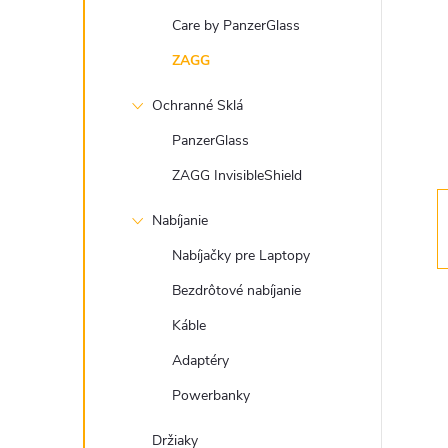
n
Care by PanzerGlass
ý
ZAGG
Ochranné Sklá
p
PanzerGlass
a
ZAGG InvisibleShield
n
Nabíjanie
Nabíjačky pre Laptopy
e
Bezdrôtové nabíjanie
l
Káble
Adaptéry
Powerbanky
Držiaky