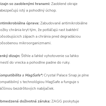
izajn so zaoblenými hranami:
Zaoblené okraje
abezpečujú istý a pohodlný úchop.
ntimikrobiálna úprava:
Zabudované antimikrobiálne
ložky chránia kryt tým, že potláčajú rast baktérií
pôsobujúcich zápach a chránia pred degradáciou
pôsobenou mikroorganizmami.
enký dizajn:
Štíhle a ľahké vyhotovenie sa ľahko
mestí do vrecka a pohodlne padne do ruky.
ompatibilita s MagSafe*:
Crystal Palace Snap je plne
ompatibilný s technológiou MagSafe a funguje s
äčšinou bezdrôtových nabíjačiek.
bmedzená doživotná záruka:
ZAGG poskytuje