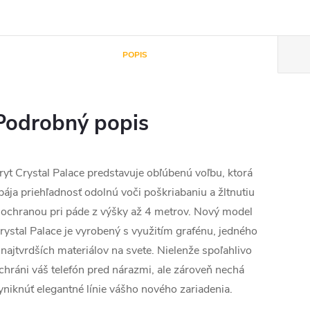
POPIS
Podrobný popis
ryt Crystal Palace predstavuje obľúbenú voľbu, ktorá
pája priehľadnosť odolnú voči poškriabaniu a žltnutiu
 ochranou pri páde z výšky až 4 metrov. Nový model
rystal Palace je vyrobený s využitím grafénu, jedného
 najtvrdších materiálov na svete. Nielenže spoľahlivo
chráni váš telefón pred nárazmi, ale zároveň nechá
yniknúť elegantné línie vášho nového zariadenia.