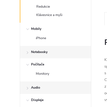
Redukcie
Klávesnice a myši
Mobily
iPhone
Notebooky
K
Počítače
s
s
Monitory
C
z
Audio
o
v
Displeje