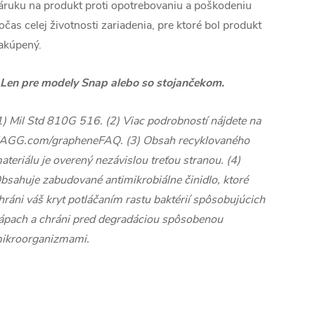
áruku na produkt proti opotrebovaniu a poškodeniu
očas celej životnosti zariadenia, pre ktoré bol produkt
akúpený.
 Len pre modely Snap alebo so stojančekom.
1) Mil Std 810G 516. (2) Viac podrobností nájdete na
AGG.com/grapheneFAQ. (3) Obsah recyklovaného
ateriálu je overený nezávislou treťou stranou. (4)
bsahuje zabudované antimikrobiálne činidlo, ktoré
hráni váš kryt potláčaním rastu baktérií spôsobujúcich
ápach a chráni pred degradáciou spôsobenou
ikroorganizmami.