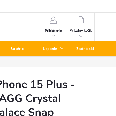
a telefónov kuriérom – rýchly servis bez návštevy predajne
Vrátenie To
NÁKUPNÝ
KOŠÍK
Prázdny košík
Prihlásenie
Batérie
Lepenie
Zadné sklá
Phone 15 Plus -
AGG Crystal
alace Snap