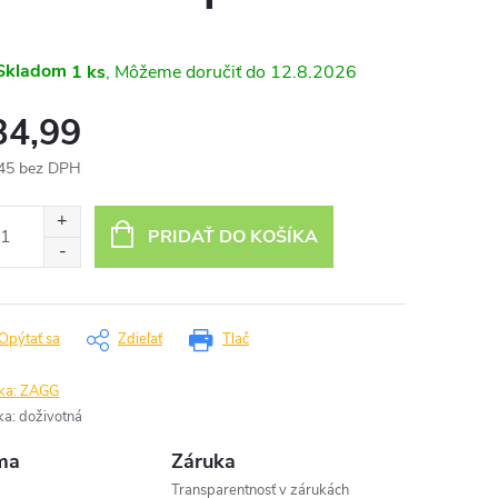
Skladom
1 ks
12.8.2026
34,99
45 bez DPH
otková
:
PRIDAŤ DO KOŠÍKA
Opýtať sa
Zdieľať
Tlač
ka:
ZAGG
ka
:
doživotná
ma
Záruka
Transparentnosť v zárukách