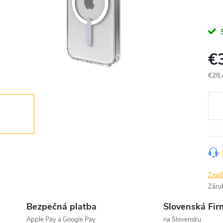
€
€28,
Jedn
cena
Znač
Záru
Bezpečná platba
Slovenská Fir
Apple Pay a Google Pay
na Slovensku