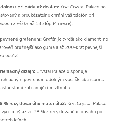
dolnosť pri páde až do 4 m:
Kryt Crystal Palace bol
estovaný a preukázateľne chráni váš telefón pri
ádoch z výšky až 13 stôp (4 metre).
pevnené grafénom:
Grafén je tvrdší ako diamant, no
ároveň pružnejší ako guma a až 200-krát pevnejší
ko oceľ.2
riehľadný dizajn:
Crystal Palace disponuje
riehľadným povrchom odolným voči škrabancom s
lastnosťami zabraňujúcimi žltnutiu.
8 % recyklovaného materiálu3:
Kryt Crystal Palace
e vyrobený až zo 78 % z recyklovaného obsahu po
potrebiteľoch.