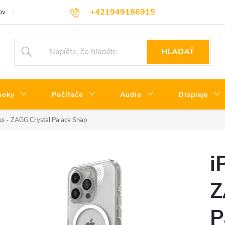
+421949186915
ov
Servisné podmienky
Informácie o triedach produktov
Oprav
HĽADAŤ
ooky
Počítače
Audio
Displeje
us - ZAGG Crystal Palace Snap
i
Z
P