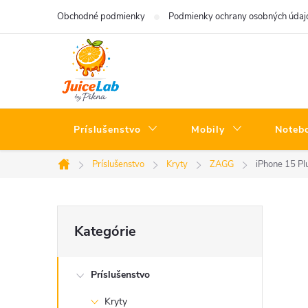
Prejsť
Obchodné podmienky
Podmienky ochrany osobných údaj
na
obsah
Príslušenstvo
Mobily
Noteb
Príslušenstvo
Kryty
ZAGG
iPhone 15 Pl
Domov
B
Preskočiť
Kategórie
kategórie
o
Príslušenstvo
č
Kryty