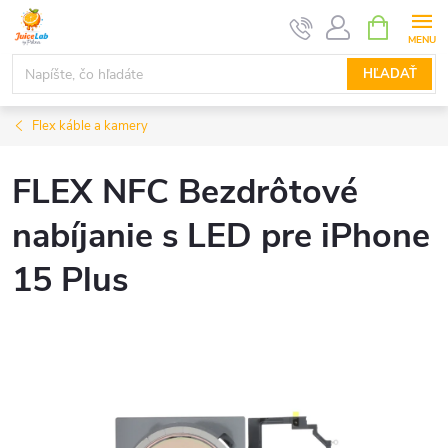
Prejsť
NÁKUPN
KOŠÍK
na
obsah
HĽADAŤ
Flex káble a kamery
FLEX NFC Bezdrôtové
nabíjanie s LED pre iPhone
15 Plus