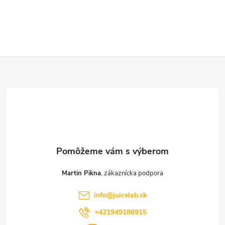
Z
á
p
ä
t
Martin Pikna
i
info
@
juicelab.sk
e
+421949186915