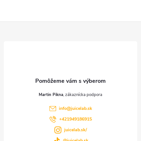
Z
á
p
ä
t
Martin Pikna
i
info
@
juicelab.sk
e
+421949186915
juicelab.sk/
@juicelab.sk