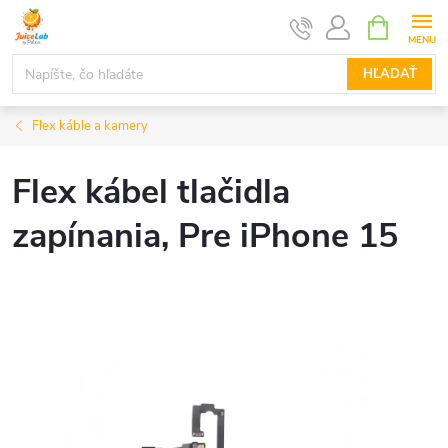
Prejsť
NÁKUPN
KOŠÍK
na
obsah
HĽADAŤ
Flex káble a kamery
Flex kábel tlačidla
zapínania, Pre iPhone 15