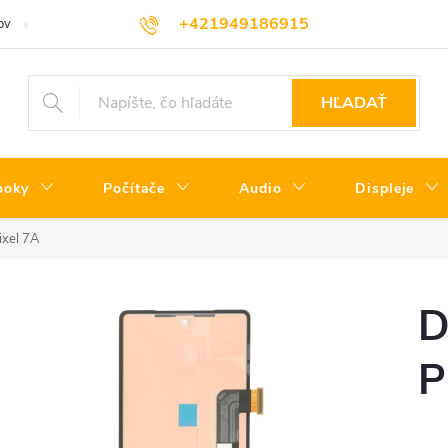
+421949186915
ov
Servisné podmienky
Informácie o triedach produktov
Oprav
HĽADAŤ
ooky
Počítače
Audio
Displeje
ixel 7A
D
P