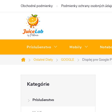
Prejsť
Obchodné podmienky
Podmienky ochrany osobných údaj
na
obsah
Príslušenstvo
Mobily
Noteb
Ostatné Diely
GOOGLE
Displej pre Google P
Domov
B
Preskočiť
Kategórie
kategórie
o
Príslušenstvo
č