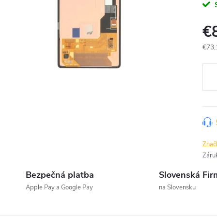
€
€73,
Jedn
cena
Znač
Záru
Bezpečná platba
Slovenská Fir
Apple Pay a Google Pay
na Slovensku