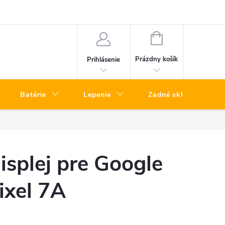
a telefónov kuriérom – rýchly servis bez návštevy predajne
Vrátenie To
NÁKUPNÝ
KOŠÍK
Prázdny košík
Prihlásenie
Batérie
Lepenie
Zadné sklá
isplej pre Google
ixel 7A