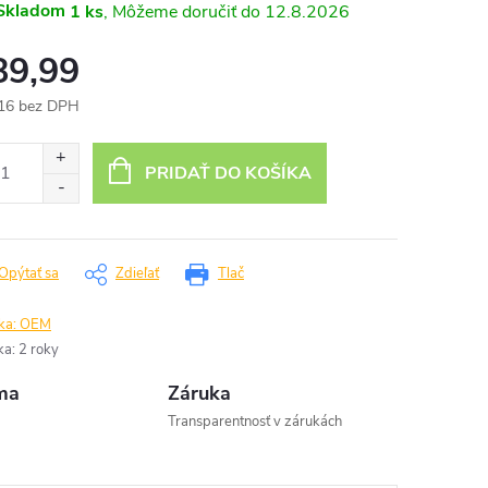
Skladom
1 ks
12.8.2026
89,99
16 bez DPH
otková
:
PRIDAŤ DO KOŠÍKA
Opýtať sa
Zdieľať
Tlač
ka:
OEM
ka
:
2 roky
ma
Záruka
Transparentnosť v zárukách