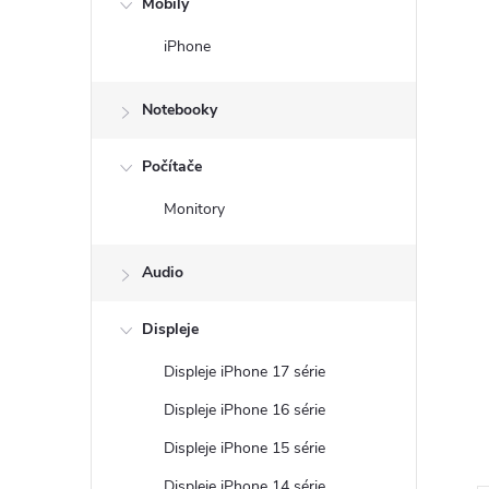
Mobily
n
iPhone
ý
Notebooky
p
Počítače
a
Monitory
n
Audio
e
Displeje
l
Displeje iPhone 17 série
Displeje iPhone 16 série
Displeje iPhone 15 série
Displeje iPhone 14 série