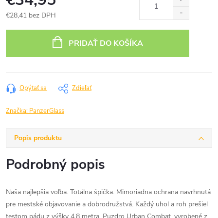
€28,41 bez DPH
Jednotková
cena:
PRIDAŤ DO KOŠÍKA
Opýtať sa
Zdieľať
Značka:
PanzerGlass
Popis produktu
Podrobný popis
Naša najlepšia voľba. Totálna špička. Mimoriadna ochrana navrhnutá
pre mestské objavovanie a dobrodružstvá. Každý uhol a roh prešiel
testom pádu z výšky 4,8 metra. Puzdro Urban Combat, vyrobené z