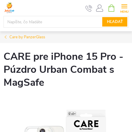
Prejsť
NÁKUPN
KOŠÍK
na
obsah
HĽADAŤ
Care by PanzerGlass
CARE pre iPhone 15 Pro -
Púzdro Urban Combat s
MagSafe