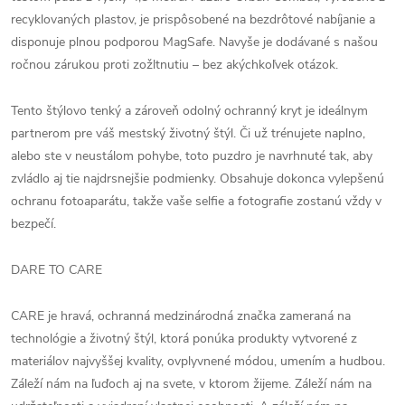
recyklovaných plastov, je prispôsobené na bezdrôtové nabíjanie a
disponuje plnou podporou MagSafe. Navyše je dodávané s našou
ročnou zárukou proti zožltnutiu – bez akýchkoľvek otázok.
Tento štýlovo tenký a zároveň odolný ochranný kryt je ideálnym
partnerom pre váš mestský životný štýl. Či už trénujete naplno,
alebo ste v neustálom pohybe, toto puzdro je navrhnuté tak, aby
zvládlo aj tie najdrsnejšie podmienky. Obsahuje dokonca vylepšenú
ochranu fotoaparátu, takže vaše selfie a fotografie zostanú vždy v
bezpečí.
DARE TO CARE
CARE je hravá, ochranná medzinárodná značka zameraná na
technológie a životný štýl, ktorá ponúka produkty vytvorené z
materiálov najvyššej kvality, ovplyvnené módou, umením a hudbou.
Záleží nám na ľuďoch aj na svete, v ktorom žijeme. Záleží nám na