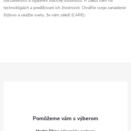
udržateľnosti a vyjadrení vlastnej osobnosti. A záleží nám na
technológiách a predlžovaní ich životnosti. Chráňte svoje zariadenie
štýlovo a ukážte svetu, že vám záleží (CARE).
Z
á
p
ä
t