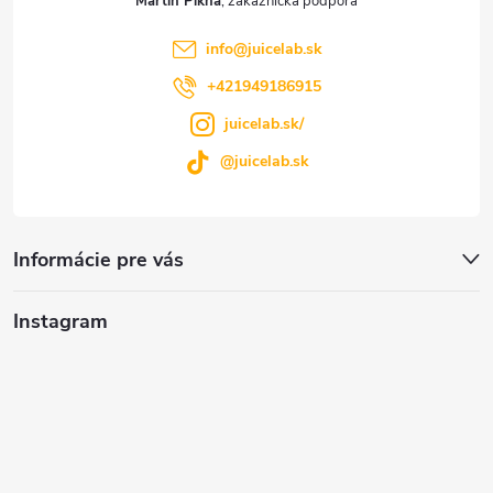
Martin Pikna
i
info
@
juicelab.sk
e
+421949186915
juicelab.sk/
@juicelab.sk
Informácie pre vás
Instagram