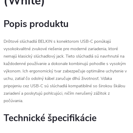
(White)
Popis produktu
Drôtové slúchadlá BELKIN s konektorom USB-C ponúkajú
vysokokvalitné zvukové riešenie pre moderné zariadenia, ktoré
nemajú klasický slúchadlový jack. Tieto slúchadlá sú navrhnuté na
každodenné používanie a dokonale kombinujú pohodlie s vysokým
výkonom. Ich ergonomický tvar zabezpečuje optimálne uchytenie v
uchu, zatiaľ čo odolný kábel zaručuje dlhú životnosť. Vďaka
pripojeniu cez USB-C sú slúchadlá kompatibilné so širokou škálou
zariadení a poskytujú pohlcujúci, ničím nerušený zážitok z
počúvania.
Technické špecifikácie