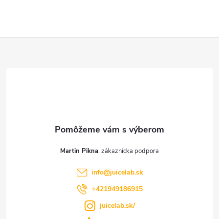
Z
á
p
ä
t
Martin Pikna
i
info
@
juicelab.sk
e
+421949186915
juicelab.sk/