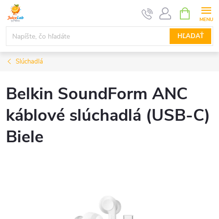
Prejsť
NÁKUPN
KOŠÍK
na
obsah
HĽADAŤ
Slúchadlá
Belkin SoundForm ANC
káblové slúchadlá (USB-C)
Biele