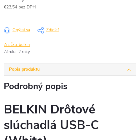
€23,54 bez DPH
Jednotková
cena:
Opýtať sa
Zdieľať
Značka:
belkin
Záruka
:
2 roky
Popis produktu
Podrobný popis
BELKIN Drôtové
slúchadlá USB-C