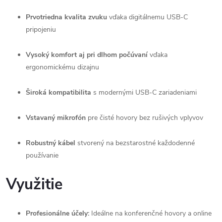
Prvotriedna kvalita zvuku
vďaka digitálnemu USB-C
pripojeniu
Vysoký komfort aj pri dlhom počúvaní
vďaka
ergonomickému dizajnu
Široká kompatibilita
s modernými USB-C zariadeniami
Vstavaný mikrofón
pre čisté hovory bez rušivých vplyvov
Robustný kábel
stvorený na bezstarostné každodenné
používanie
Využitie
Profesionálne účely:
Ideálne na konferenčné hovory a online