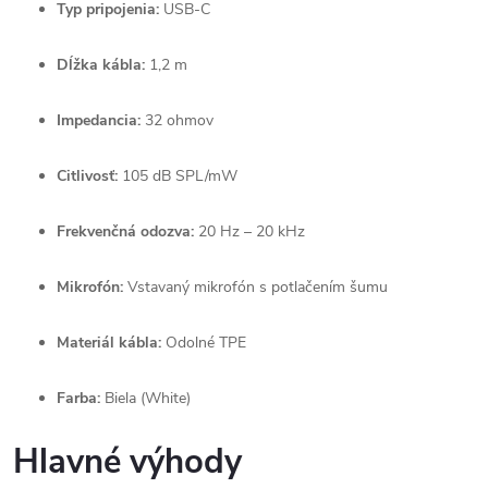
Typ pripojenia:
USB-C
Dĺžka kábla:
1,2 m
Impedancia:
32 ohmov
Citlivosť:
105 dB SPL/mW
Frekvenčná odozva:
20 Hz – 20 kHz
Mikrofón:
Vstavaný mikrofón s potlačením šumu
Materiál kábla:
Odolné TPE
Farba:
Biela (White)
Hlavné výhody