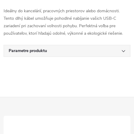
Ideálny do kancelárií, pracovných priestorov alebo domácnosti.
Tento dlhý kábel umožňuje pohodlné nabíjanie vašich USB-C
zariadení pri zachovaní voľnosti pohybu. Perfektná voľba pre
používateľov, ktorí hľadajú odolné, výkonné a ekologické riešenie.
Parametre produktu
Z
á
p