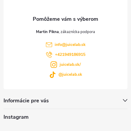
ä
t
Martin Pikna
i
info
@
juicelab.sk
e
+421949186915
juicelab.sk/
@juicelab.sk
Informácie pre vás
Instagram