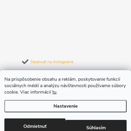
Sledovať na Instagrame
Prijímame online platby
Na prispôsobenie obsahu a reklám, poskytovanie funkcií
sociálnych médií a analýzu návštevnosti používame súbory
cookie. Viac informácií
tu
.
Nastavenie
Copyright 2026
JuiceLab.sk
. Všetky práva vyhradené.
Upraviť nastavenie
cookies
Odmietnuť
Súhlasím