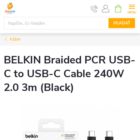
Prejsť
NÁKUPN
KOŠÍK
na
obsah
HĽADAŤ
Káble
BELKIN Braided PCR USB-
C to USB-C Cable 240W
2.0 3m (Black)