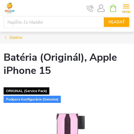
Prejsť
NÁKUPN
KOŠÍK
na
obsah
HĽADAŤ
Batérie
Batéria (Originál), Apple
iPhone 15
ORIGINAL (Service Pack)
Podpora Konfigurácie (Genuine)