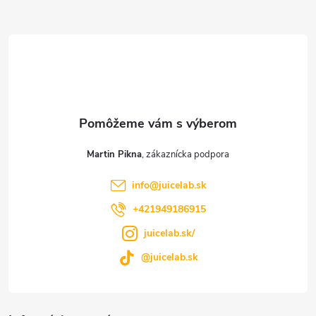
Z
á
p
ä
t
Martin Pikna
i
info
@
juicelab.sk
e
+421949186915
juicelab.sk/
@juicelab.sk