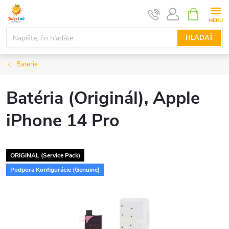
Prejsť
NÁKUPN
KOŠÍK
na
obsah
HĽADAŤ
Batérie
Batéria (Originál), Apple
iPhone 14 Pro
ORIGINAL (Service Pack)
Podpora Konfigurácie (Genuine)