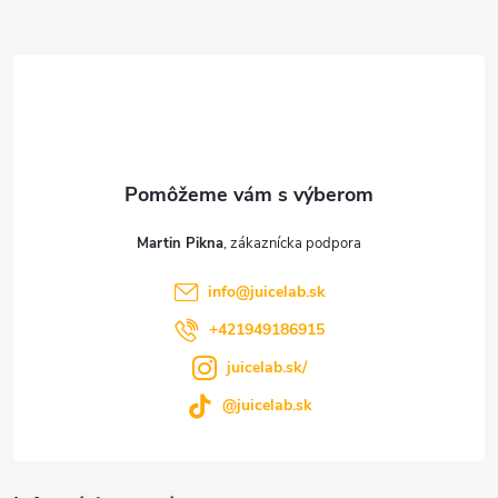
Z
á
p
ä
t
Martin Pikna
i
info
@
juicelab.sk
e
+421949186915
juicelab.sk/
@juicelab.sk