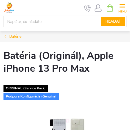
Prejsť
NÁKUPN
KOŠÍK
na
obsah
HĽADAŤ
Batérie
Batéria (Originál), Apple
iPhone 13 Pro Max
ORIGINAL (Service Pack)
Podpora Konfigurácie (Genuine)