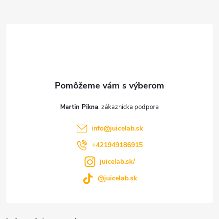
Z
á
p
ä
t
Martin Pikna
i
info
@
juicelab.sk
e
+421949186915
juicelab.sk/
@juicelab.sk