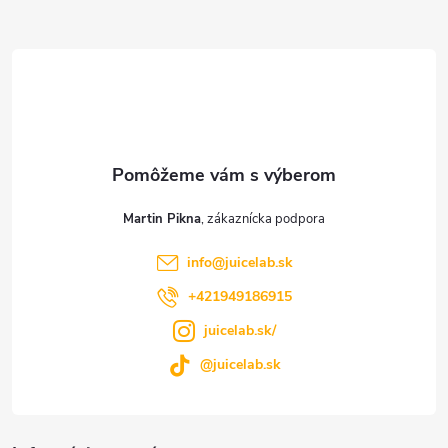
Z
á
p
ä
t
Martin Pikna
i
info
@
juicelab.sk
e
+421949186915
juicelab.sk/
@juicelab.sk