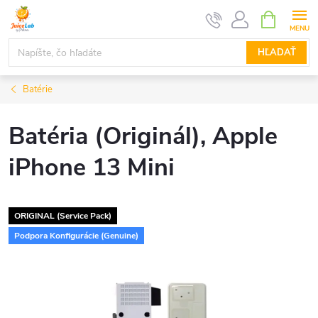
Prejsť
NÁKUPN
KOŠÍK
na
obsah
HĽADAŤ
Batérie
Batéria (Originál), Apple
iPhone 13 Mini
ORIGINAL (Service Pack)
Podpora Konfigurácie (Genuine)