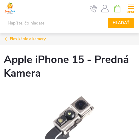
Prejsť
NÁKUPN
KOŠÍK
na
obsah
HĽADAŤ
Flex káble a kamery
Apple iPhone 15 - Predná
Kamera