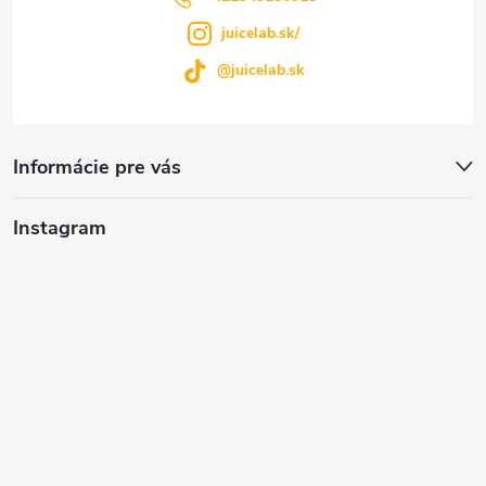
e
juicelab.sk/
@juicelab.sk
Informácie pre vás
Instagram