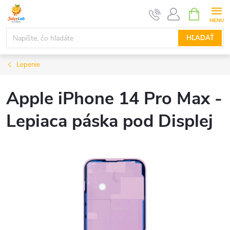
Prejsť
NÁKUPN
KOŠÍK
na
obsah
HĽADAŤ
Lepenie
Apple iPhone 14 Pro Max -
Lepiaca páska pod Displej