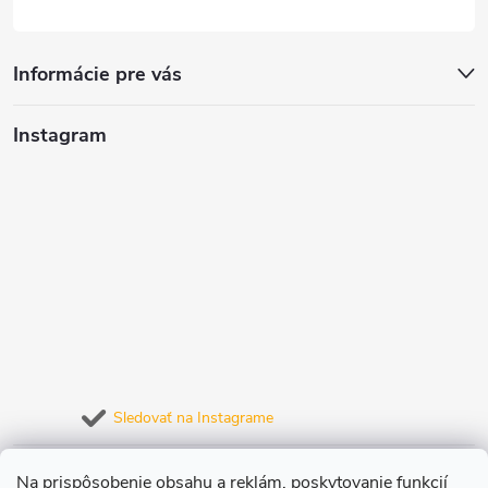
Informácie pre vás
Instagram
Sledovať na Instagrame
Prijímame online platby
Na prispôsobenie obsahu a reklám, poskytovanie funkcií