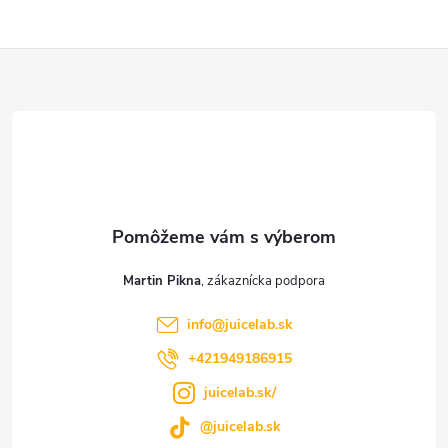
Z
á
p
ä
t
Martin Pikna
i
info
@
juicelab.sk
e
+421949186915
juicelab.sk/
@juicelab.sk